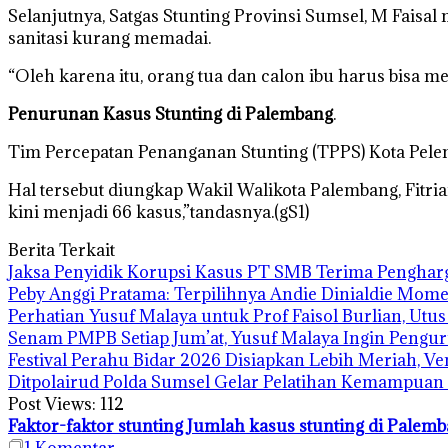
Selanjutnya, Satgas Stunting Provinsi Sumsel, M Faisal 
sanitasi kurang memadai.
“Oleh karena itu, orang tua dan calon ibu harus bisa m
Penurunan Kasus Stunting di Palembang
.
Tim Percepatan Penanganan Stunting (TPPS) Kota Pel
Hal tersebut diungkap Wakil Walikota Palembang, Fitrian
kini menjadi 66 kasus,”tandasnya.(gS1)
Berita Terkait
Jaksa Penyidik Korupsi Kasus PT SMB Terima Pengha
Peby Anggi Pratama: Terpilihnya Andie Dinialdie Mome
Perhatian Yusuf Malaya untuk Prof Faisol Burlian, Utu
Senam PMPB Setiap Jum’at, Yusuf Malaya Ingin Pengur
Festival Perahu Bidar 2026 Disiapkan Lebih Meriah, V
Ditpolairud Polda Sumsel Gelar Pelatihan Kemampua
Post Views:
112
Faktor-faktor stunting
Jumlah kasus stunting di Palem
1
Komentar