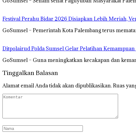
GoSumsel – Senam sehat Paguyuban Masyarakat Palemb
Festival Perahu Bidar 2026 Disiapkan Lebih Meriah, V
GoSumsel – Pemerintah Kota Palembang terus mematan
Ditpolairud Polda Sumsel Gelar Pelatihan Kemampua
GoSumsel – Guna meningkatkan kecakapan dan kemamp
Tinggalkan Balasan
Alamat email Anda tidak akan dipublikasikan.
Ruas yang