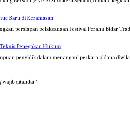
ang Bersatu (PMPB) Sumatera Selatan, dimana kegiatan
enue Baru di Keramasan
gkan persiapan pelaksanaan Festival Perahu Bidar Tra
n Teknis Penegakan Hukum
uan penyidik dalam menangani perkara pidana diwilay
 wajib ditandai
*