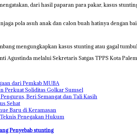
mengatakan, dari hasil paparan para pakar, kasus stuntin
enjaga pola asuh anak dan calon buah hatinya dengan baik
embang mengungkapkan kasus stunting atau gagal tumb
ti Agustinda melalui Sekretaris Satgas TPPS Kota Palemba
rgaan dari Pemkab MUBA
n Perkuat Soliditas Golkar Sumsel
s Pengurus, Beri Semangat dan Tali Kasih
us Sehat
enue Baru di Keramasan
n Teknis Penegakan Hukum
bang
Penyebab stunting