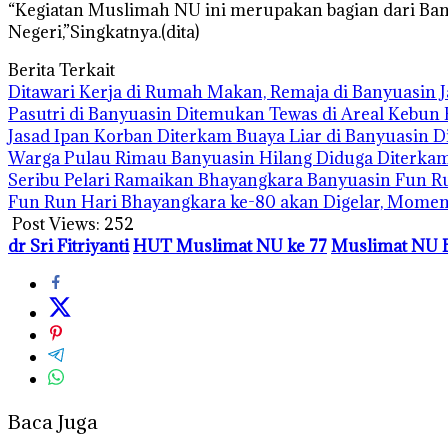
“Kegiatan Muslimah NU ini merupakan bagian dari Ba
Negeri,”Singkatnya.(dita)
Berita Terkait
Ditawari Kerja di Rumah Makan, Remaja di Banyuasin 
Pasutri di Banyuasin Ditemukan Tewas di Areal Kebun 
Jasad Ipan Korban Diterkam Buaya Liar di Banyuasin 
Warga Pulau Rimau Banyuasin Hilang Diduga Diterkam
Seribu Pelari Ramaikan Bhayangkara Banyuasin Fun R
Fun Run Hari Bhayangkara ke-80 akan Digelar, Mom
Post Views:
252
dr Sri Fitriyanti
HUT Muslimat NU ke 77
Muslimat NU 
Baca Juga