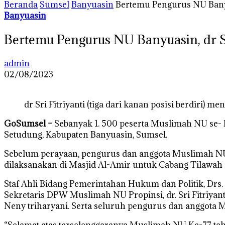
Beranda
Sumsel
Banyuasin
Bertemu Pengurus NU Banyu
Banyuasin
Bertemu Pengurus NU Banyuasin, dr S
admin
02/08/2023
dr Sri Fitriyanti (tiga dari kanan posisi berdiri) 
GoSumsel –
Sebanyak 1. 500 peserta Muslimah NU se- 
Setudung, Kabupaten Banyuasin, Sumsel.
Sebelum perayaan, pengurus dan anggota Muslimah NU t
dilaksanakan di Masjid Al-Amir untuk Cabang Tilawah
Staf Ahli Bidang Pemerintahan Hukum dan Politik, Drs
Sekretaris DPW Muslimah NU Propinsi, dr. Sri Fitriyan
Neny triharyani. Serta seluruh pengurus dan anggota
“Selamat atas terselenggaranya Muslimah NU Ke-77 ta