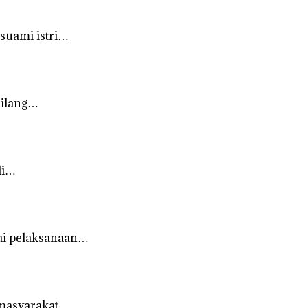
suami istri…
hilang…
di…
ai pelaksanaan…
 masyarakat…