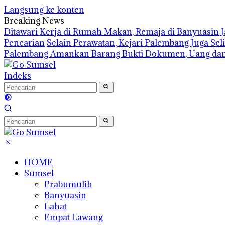
Langsung ke konten
Breaking News
Ditawari Kerja di Rumah Makan, Remaja di Banyuasin 
Pencarian
Selain Perawatan, Kejari Palembang Juga Se
Palembang Amankan Barang Bukti Dokumen, Uang dan
Indeks
HOME
Sumsel
Prabumulih
Banyuasin
Lahat
Empat Lawang