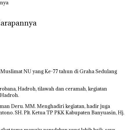
nnya
 Harapannya
 Muslimat NU yang Ke-77 tahun di Graha Sedulang
obana, Hadroh, tilawah dan ceramah, kegiatan
 Hadroh.
rman Deru. MM. Menghadiri kegiatan, hadir juga
ntono. SH. Plt. Ketua TP PKK Kabupaten Banyuasin, Hj.
kat tema menuju peradaban yang lebih baik, saya