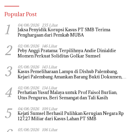
Popular Post
1
04/08/2026
235 Lihat
Jaksa Penyidik Korupsi Kasus PT SMB Terima
Penghargaan dari Pemkab MUBA
2
02/08/2026
146 Lihat
Peby Anggi Pratama: Terpilihnya Andie Dinialdie
Momen Perkuat Soliditas Golkar Sumsel
3
05/08/2026
143 Lihat
Kasus Pemeliharaan Lampu di Dishub Palembang,
Kejari Palembang Amankan Barang Bukti Dokumen,
Uang dan Perhiasan
4
02/08/2026
134 Lihat
Perhatian Yusuf Malaya untuk Prof Faisol Burlian,
Utus Pengurus, Beri Semangat dan Tali Kasih
5
04/08/2026
109 Lihat
Kejati Sumsel Berhasil Pulihkan Kerugian Negara Rp
127,27 Miliar dari Kasus Lahan PT SMB
05/08/2026
106 Lihat