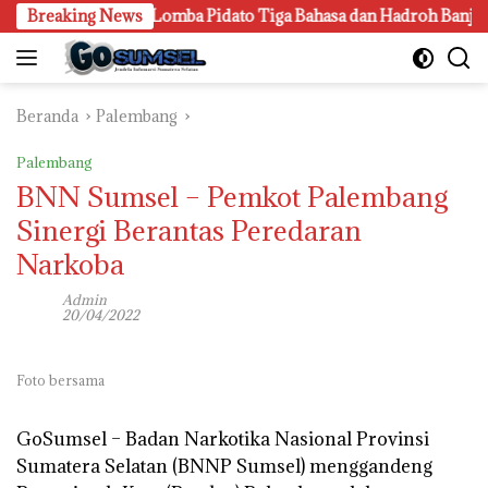
Langsung
anggung Gen Z, Lomba Pidato Tiga Bahasa dan Hadroh Banjir Apr
Breaking News
ke
konten
Beranda
Palembang
Palembang
BNN Sumsel – Pemkot Palembang
Sinergi Berantas Peredaran
Narkoba
Admin
20/04/2022
Foto bersama
GoSumsel –
Badan Narkotika Nasional Provinsi
Sumatera Selatan (BNNP Sumsel) menggandeng