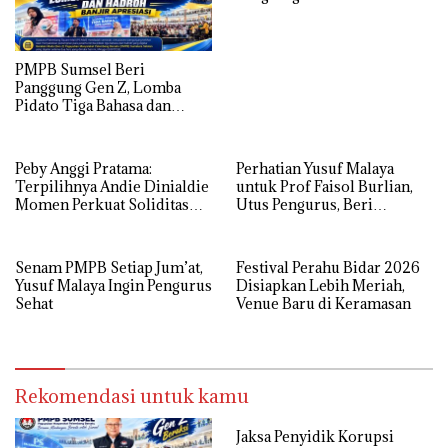
MUBA
PMPB Sumsel Beri
Panggung Gen Z, Lomba
Pidato Tiga Bahasa dan
Hadroh Banjir Apresiasi
Peby Anggi Pratama:
Perhatian Yusuf Malaya
Terpilihnya Andie Dinialdie
untuk Prof Faisol Burlian,
Momen Perkuat Soliditas
Utus Pengurus, Beri
Golkar Sumsel
Semangat dan Tali Kasih
Senam PMPB Setiap Jum’at,
Festival Perahu Bidar 2026
Yusuf Malaya Ingin Pengurus
Disiapkan Lebih Meriah,
Sehat
Venue Baru di Keramasan
Rekomendasi untuk kamu
Jaksa Penyidik Korupsi