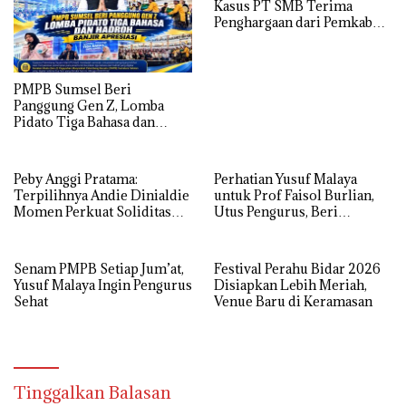
Kasus PT SMB Terima
Penghargaan dari Pemkab
MUBA
PMPB Sumsel Beri
Panggung Gen Z, Lomba
Pidato Tiga Bahasa dan
Hadroh Banjir Apresiasi
Peby Anggi Pratama:
Perhatian Yusuf Malaya
Terpilihnya Andie Dinialdie
untuk Prof Faisol Burlian,
Momen Perkuat Soliditas
Utus Pengurus, Beri
Golkar Sumsel
Semangat dan Tali Kasih
Senam PMPB Setiap Jum’at,
Festival Perahu Bidar 2026
Yusuf Malaya Ingin Pengurus
Disiapkan Lebih Meriah,
Sehat
Venue Baru di Keramasan
Tinggalkan Balasan