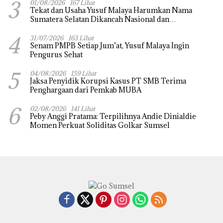
3
01/08/2026
167 Lihat
Tekat dan Usaha Yusuf Malaya Harumkan Nama
Sumatera Selatan Dikancah Nasional dan
Internasional
4
31/07/2026
163 Lihat
Senam PMPB Setiap Jum’at, Yusuf Malaya Ingin
Pengurus Sehat
5
04/08/2026
159 Lihat
Jaksa Penyidik Korupsi Kasus PT SMB Terima
Penghargaan dari Pemkab MUBA
6
02/08/2026
141 Lihat
Peby Anggi Pratama: Terpilihnya Andie Dinialdie
Momen Perkuat Soliditas Golkar Sumsel