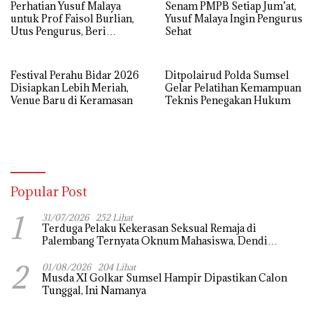
Perhatian Yusuf Malaya
Senam PMPB Setiap Jum’at,
untuk Prof Faisol Burlian,
Yusuf Malaya Ingin Pengurus
Utus Pengurus, Beri
Sehat
Semangat dan Tali Kasih
Festival Perahu Bidar 2026
Ditpolairud Polda Sumsel
Disiapkan Lebih Meriah,
Gelar Pelatihan Kemampuan
Venue Baru di Keramasan
Teknis Penegakan Hukum
Popular Post
1
31/07/2026
252 Lihat
Terduga Pelaku Kekerasan Seksual Remaja di
Palembang Ternyata Oknum Mahasiswa, Dendi
Saputra Masih Diburu
2
01/08/2026
204 Lihat
Musda XI Golkar Sumsel Hampir Dipastikan Calon
Tunggal, Ini Namanya