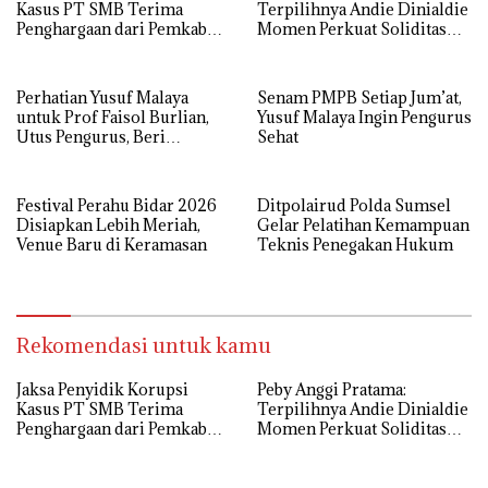
Kasus PT SMB Terima
Terpilihnya Andie Dinialdie
Penghargaan dari Pemkab
Momen Perkuat Soliditas
MUBA
Golkar Sumsel
Perhatian Yusuf Malaya
Senam PMPB Setiap Jum’at,
untuk Prof Faisol Burlian,
Yusuf Malaya Ingin Pengurus
Utus Pengurus, Beri
Sehat
Semangat dan Tali Kasih
Festival Perahu Bidar 2026
Ditpolairud Polda Sumsel
Disiapkan Lebih Meriah,
Gelar Pelatihan Kemampuan
Venue Baru di Keramasan
Teknis Penegakan Hukum
Rekomendasi untuk kamu
Jaksa Penyidik Korupsi
Peby Anggi Pratama:
Kasus PT SMB Terima
Terpilihnya Andie Dinialdie
Penghargaan dari Pemkab
Momen Perkuat Soliditas
MUBA
Golkar Sumsel