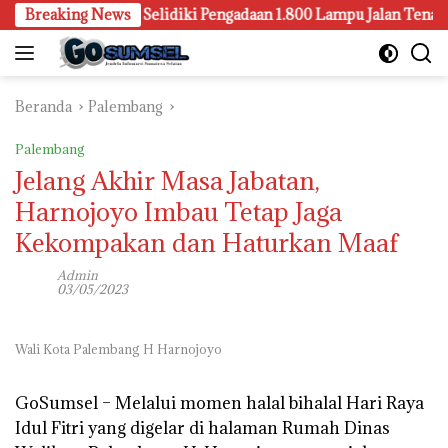
Langsung
ri Palembang Juga Selidiki Pengadaan 1.800 Lampu Jalan Tenaga Su
Breaking News
ke
konten
Beranda
Palembang
Palembang
Jelang Akhir Masa Jabatan,
Harnojoyo Imbau Tetap Jaga
Kekompakan dan Haturkan Maaf
Admin
03/05/2023
Wali Kota Palembang H Harnojoyo
GoSumsel –
Melalui momen halal bihalal Hari Raya
Idul Fitri yang digelar di halaman Rumah Dinas