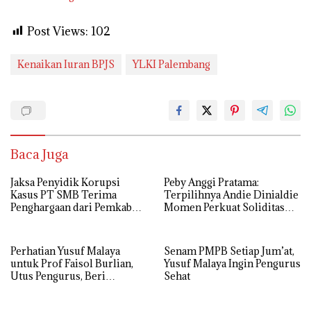
Post Views:
102
Kenaikan Iuran BPJS
YLKI Palembang
Baca Juga
Jaksa Penyidik Korupsi
Peby Anggi Pratama:
Kasus PT SMB Terima
Terpilihnya Andie Dinialdie
Penghargaan dari Pemkab
Momen Perkuat Soliditas
MUBA
Golkar Sumsel
Perhatian Yusuf Malaya
Senam PMPB Setiap Jum’at,
untuk Prof Faisol Burlian,
Yusuf Malaya Ingin Pengurus
Utus Pengurus, Beri
Sehat
Semangat dan Tali Kasih