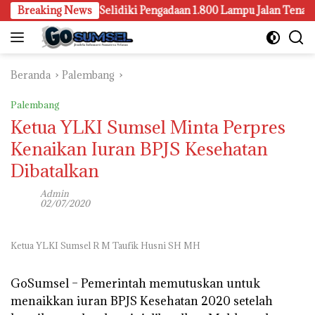
Langsung
i Palembang Juga Selidiki Pengadaan 1.800 Lampu Jalan Tenaga Su
Breaking News
ke
konten
Beranda
Palembang
Palembang
Ketua YLKI Sumsel Minta Perpres
Kenaikan Iuran BPJS Kesehatan
Dibatalkan
Admin
02/07/2020
Ketua YLKI Sumsel R M Taufik Husni SH MH
GoSumsel –
Pemerintah memutuskan untuk
menaikkan iuran BPJS Kesehatan 2020 setelah