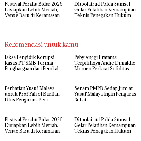
Festival Perahu Bidar 2026
Ditpolairud Polda Sumsel
Disiapkan Lebih Meriah,
Gelar Pelatihan Kemampuan
Venue Baru di Keramasan
Teknis Penegakan Hukum
Rekomendasi untuk kamu
Jaksa Penyidik Korupsi
Peby Anggi Pratama:
Kasus PT SMB Terima
Terpilihnya Andie Dinialdie
Penghargaan dari Pemkab
Momen Perkuat Soliditas
MUBA
Golkar Sumsel
Perhatian Yusuf Malaya
Senam PMPB Setiap Jum’at,
untuk Prof Faisol Burlian,
Yusuf Malaya Ingin Pengurus
Utus Pengurus, Beri
Sehat
Semangat dan Tali Kasih
Festival Perahu Bidar 2026
Ditpolairud Polda Sumsel
Disiapkan Lebih Meriah,
Gelar Pelatihan Kemampuan
Venue Baru di Keramasan
Teknis Penegakan Hukum