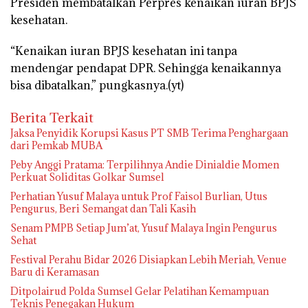
Presiden membatalkan Perpres kenaikan iuran BPJS
kesehatan.
“Kenaikan iuran BPJS kesehatan ini tanpa
mendengar pendapat DPR. Sehingga kenaikannya
bisa dibatalkan,” pungkasnya.(yt)
Berita Terkait
Jaksa Penyidik Korupsi Kasus PT SMB Terima Penghargaan
dari Pemkab MUBA
Peby Anggi Pratama: Terpilihnya Andie Dinialdie Momen
Perkuat Soliditas Golkar Sumsel
Perhatian Yusuf Malaya untuk Prof Faisol Burlian, Utus
Pengurus, Beri Semangat dan Tali Kasih
Senam PMPB Setiap Jum’at, Yusuf Malaya Ingin Pengurus
Sehat
Festival Perahu Bidar 2026 Disiapkan Lebih Meriah, Venue
Baru di Keramasan
Ditpolairud Polda Sumsel Gelar Pelatihan Kemampuan
Teknis Penegakan Hukum