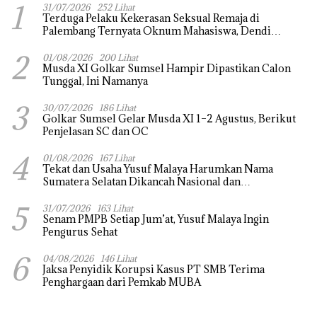
1
31/07/2026
252 Lihat
Terduga Pelaku Kekerasan Seksual Remaja di
Palembang Ternyata Oknum Mahasiswa, Dendi
Saputra Masih Diburu
2
01/08/2026
200 Lihat
Musda XI Golkar Sumsel Hampir Dipastikan Calon
Tunggal, Ini Namanya
3
30/07/2026
186 Lihat
Golkar Sumsel Gelar Musda XI 1–2 Agustus, Berikut
Penjelasan SC dan OC
4
01/08/2026
167 Lihat
Tekat dan Usaha Yusuf Malaya Harumkan Nama
Sumatera Selatan Dikancah Nasional dan
Internasional
5
31/07/2026
163 Lihat
Senam PMPB Setiap Jum’at, Yusuf Malaya Ingin
Pengurus Sehat
6
04/08/2026
146 Lihat
Jaksa Penyidik Korupsi Kasus PT SMB Terima
Penghargaan dari Pemkab MUBA