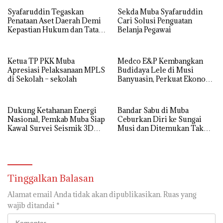
Syafaruddin Tegaskan
Sekda Muba Syafaruddin
Penataan Aset Daerah Demi
Cari Solusi Penguatan
Kepastian Hukum dan Tata
Belanja Pegawai
Kelola yang Akuntabel
Ketua TP PKK Muba
Medco E&P Kembangkan
Apresiasi Pelaksanaan MPLS
Budidaya Lele di Musi
di Sekolah – sekolah
Banyuasin, Perkuat Ekonomi
Masyarakat Desa Suka Maju
Dukung Ketahanan Energi
Bandar Sabu di Muba
Nasional, Pemkab Muba Siap
Ceburkan Diri ke Sungai
Kawal Survei Seismik 3D
Musi dan Ditemukan Tak
WK Corridor
Bernyawa
Tinggalkan Balasan
Alamat email Anda tidak akan dipublikasikan.
Ruas yang
wajib ditandai
*