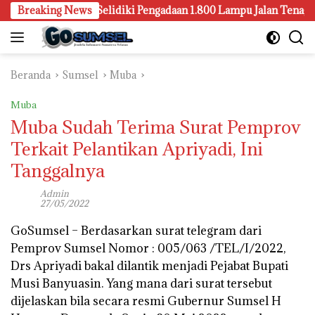
Langsung
 Palembang Juga Selidiki Pengadaan 1.800 Lampu Jalan Tenaga Sur
Breaking News
ke
konten
Beranda
Sumsel
Muba
Muba
Muba Sudah Terima Surat Pemprov
Terkait Pelantikan Apriyadi, Ini
Tanggalnya
Admin
27/05/2022
GoSumsel –
Berdasarkan surat telegram dari
Pemprov Sumsel Nomor : 005/063 /TEL/I/2022,
Drs Apriyadi bakal dilantik menjadi Pejabat Bupati
Musi Banyuasin. Yang mana dari surat tersebut
dijelaskan bila secara resmi Gubernur Sumsel H