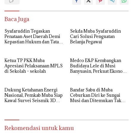
Baca Juga
Syafaruddin Tegaskan
Sekda Muba Syafaruddin
Penataan Aset Daerah Demi
Cari Solusi Penguatan
Kepastian Hukum dan Tata
Belanja Pegawai
Kelola yang Akuntabel
Ketua TP PKK Muba
Medco E&P Kembangkan
Apresiasi Pelaksanaan MPLS
Budidaya Lele di Musi
di Sekolah – sekolah
Banyuasin, Perkuat Ekonomi
Masyarakat Desa Suka Maju
Dukung Ketahanan Energi
Bandar Sabu di Muba
Nasional, Pemkab Muba Siap
Ceburkan Diri ke Sungai
Kawal Survei Seismik 3D
Musi dan Ditemukan Tak
WK Corridor
Bernyawa
Rekomendasi untuk kamu