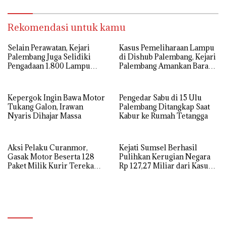
Rekomendasi untuk kamu
Selain Perawatan, Kejari
Kasus Pemeliharaan Lampu
Palembang Juga Selidiki
di Dishub Palembang, Kejari
Pengadaan 1.800 Lampu
Palembang Amankan Barang
Jalan Tenaga Surya
Bukti Dokumen, Uang dan
Perhiasan
Kepergok Ingin Bawa Motor
Pengedar Sabu di 15 Ulu
Tukang Galon, Irawan
Palembang Ditangkap Saat
Nyaris Dihajar Massa
Kabur ke Rumah Tetangga
Aksi Pelaku Curanmor,
Kejati Sumsel Berhasil
Gasak Motor Beserta 128
Pulihkan Kerugian Negara
Paket Milik Kurir Terekam
Rp 127,27 Miliar dari Kasus
CCTV
Lahan PT SMB