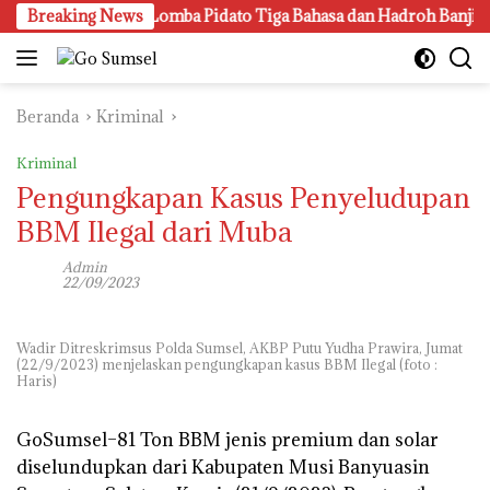
Langsung
anggung Gen Z, Lomba Pidato Tiga Bahasa dan Hadroh Banjir Apr
Breaking News
ke
konten
Beranda
Kriminal
Kriminal
Pengungkapan Kasus Penyeludupan
BBM Ilegal dari Muba
Admin
22/09/2023
Wadir Ditreskrimsus Polda Sumsel, AKBP Putu Yudha Prawira, Jumat
(22/9/2023) menjelaskan pengungkapan kasus BBM Ilegal (foto :
Haris)
GoSumsel–
81 Ton BBM jenis premium dan solar
diselundupkan dari Kabupaten Musi Banyuasin