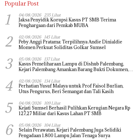
Popular Post
1
04/08/2026
235 Lihat
Jaksa Penyidik Korupsi Kasus PT SMB Terima
Penghargaan dari Pemkab MUBA
2
02/08/2026
145 Lihat
Peby Anggi Pratama: Terpilihnya Andie Dinialdie
Momen Perkuat Soliditas Golkar Sumsel
3
05/08/2026
137 Lihat
Kasus Pemeliharaan Lampu di Dishub Palembang,
Kejari Palembang Amankan Barang Bukti Dokumen,
Uang dan Perhiasan
4
02/08/2026
134 Lihat
Perhatian Yusuf Malaya untuk Prof Faisol Burlian,
Utus Pengurus, Beri Semangat dan Tali Kasih
5
04/08/2026
109 Lihat
Kejati Sumsel Berhasil Pulihkan Kerugian Negara Rp
127,27 Miliar dari Kasus Lahan PT SMB
6
05/08/2026
104 Lihat
Selain Perawatan, Kejari Palembang Juga Selidiki
Pengadaan 1.800 Lampu Jalan Tenaga Surya