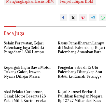
Mengungkapkan kasus BBM
Penyeludupan BBM
Baca Juga
Selain Perawatan, Kejari
Kasus Pemeliharaan Lampu
Palembang Juga Selidiki
di Dishub Palembang, Kejari
Pengadaan 1.800 Lampu
Palembang Amankan Barang
Jalan Tenaga Surya
Bukti Dokumen, Uang dan
Perhiasan
Kepergok Ingin Bawa Motor
Pengedar Sabu di 15 Ulu
Tukang Galon, Irawan
Palembang Ditangkap Saat
Nyaris Dihajar Massa
Kabur ke Rumah Tetangga
Aksi Pelaku Curanmor,
Kejati Sumsel Berhasil
Gasak Motor Beserta 128
Pulihkan Kerugian Negara
Paket Milik Kurir Terekam
Rp 127,27 Miliar dari Kasus
CCTV
Lahan PT SMB