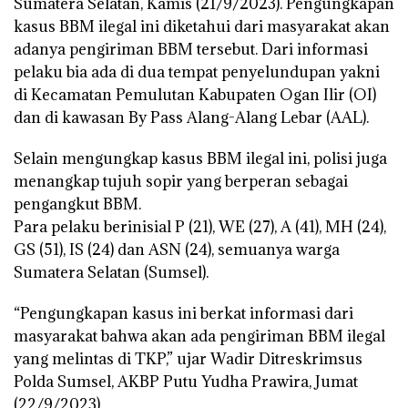
Sumatera Selatan, Kamis (21/9/2023). Pengungkapan
kasus BBM ilegal ini diketahui dari masyarakat akan
adanya pengiriman BBM tersebut. Dari informasi
pelaku bia ada di dua tempat penyelundupan yakni
di Kecamatan Pemulutan Kabupaten Ogan Ilir (OI)
dan di kawasan By Pass Alang-Alang Lebar (AAL).
Selain mengungkap kasus BBM ilegal ini, polisi juga
menangkap tujuh sopir yang berperan sebagai
pengangkut BBM.
Para pelaku berinisial P (21), WE (27), A (41), MH (24),
GS (51), IS (24) dan ASN (24), semuanya warga
Sumatera Selatan (Sumsel).
“Pengungkapan kasus ini berkat informasi dari
masyarakat bahwa akan ada pengiriman BBM ilegal
yang melintas di TKP,” ujar Wadir Ditreskrimsus
Polda Sumsel, AKBP Putu Yudha Prawira, Jumat
(22/9/2023).