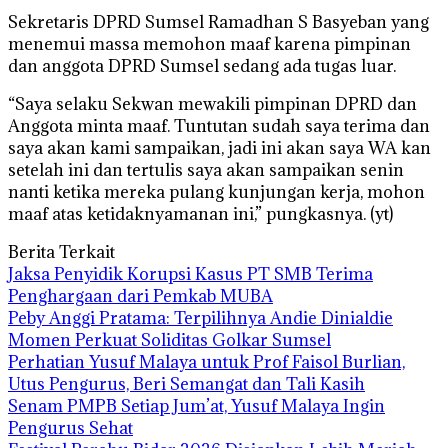
Sekretaris DPRD Sumsel Ramadhan S Basyeban yang
menemui massa memohon maaf karena pimpinan
dan anggota DPRD Sumsel sedang ada tugas luar.
“Saya selaku Sekwan mewakili pimpinan DPRD dan
Anggota minta maaf. Tuntutan sudah saya terima dan
saya akan kami sampaikan, jadi ini akan saya WA kan
setelah ini dan tertulis saya akan sampaikan senin
nanti ketika mereka pulang kunjungan kerja, mohon
maaf atas ketidaknyamanan ini,” pungkasnya. (yt)
Berita Terkait
Jaksa Penyidik Korupsi Kasus PT SMB Terima
Penghargaan dari Pemkab MUBA
Peby Anggi Pratama: Terpilihnya Andie Dinialdie
Momen Perkuat Soliditas Golkar Sumsel
Perhatian Yusuf Malaya untuk Prof Faisol Burlian,
Utus Pengurus, Beri Semangat dan Tali Kasih
Senam PMPB Setiap Jum’at, Yusuf Malaya Ingin
Pengurus Sehat