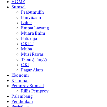
HOME
Sumsel
Prabumulih
Banyuasin
Lahat
Empat Lawang
Muara Enim
Baturaja
OKUT
Muba
Musi Rawas
Tebing Tinggi
OKI
Pagar Alam
Ekonomi
Kriminal
Pemprov Sumsel
Rillis Pemprov
Palembang
Pendidikan
Peristiwa