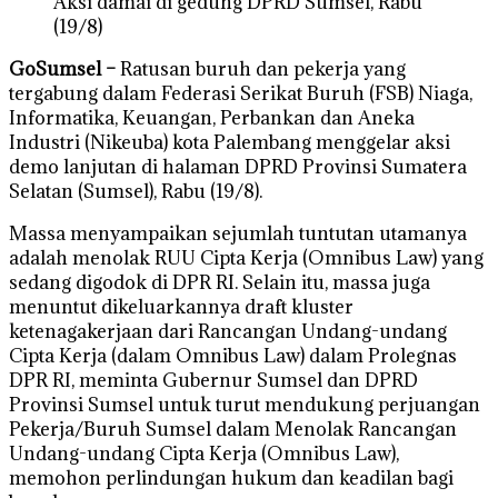
Aksi damai di gedung DPRD Sumsel, Rabu
(19/8)
GoSumsel –
Ratusan buruh dan pekerja yang
tergabung dalam Federasi Serikat Buruh (FSB) Niaga,
Informatika, Keuangan, Perbankan dan Aneka
Industri (Nikeuba) kota Palembang menggelar aksi
demo lanjutan di halaman DPRD Provinsi Sumatera
Selatan (Sumsel), Rabu (19/8).
Massa menyampaikan sejumlah tuntutan utamanya
adalah menolak RUU Cipta Kerja (Omnibus Law) yang
sedang digodok di DPR RI. Selain itu, massa juga
menuntut dikeluarkannya draft kluster
ketenagakerjaan dari Rancangan Undang-undang
Cipta Kerja (dalam Omnibus Law) dalam Prolegnas
DPR RI, meminta Gubernur Sumsel dan DPRD
Provinsi Sumsel untuk turut mendukung perjuangan
Pekerja/Buruh Sumsel dalam Menolak Rancangan
Undang-undang Cipta Kerja (Omnibus Law),
memohon perlindungan hukum dan keadilan bagi