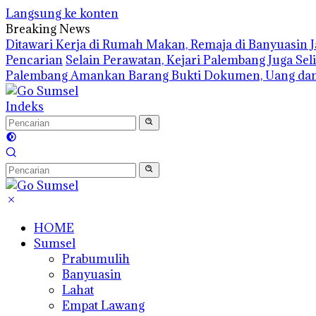
Langsung ke konten
Breaking News
Ditawari Kerja di Rumah Makan, Remaja di Banyuasin 
Pencarian
Selain Perawatan, Kejari Palembang Juga Se
Palembang Amankan Barang Bukti Dokumen, Uang dan
Indeks
HOME
Sumsel
Prabumulih
Banyuasin
Lahat
Empat Lawang