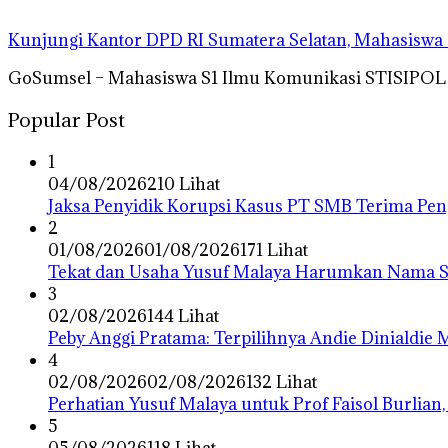
Kunjungi Kantor DPD RI Sumatera Selatan, Mahasisw
GoSumsel – Mahasiswa S1 Ilmu Komunikasi STISIPOL
Popular Post
1
04/08/2026
210 Lihat
Jaksa Penyidik Korupsi Kasus PT SMB Terima P
2
01/08/2026
01/08/2026
171 Lihat
Tekat dan Usaha Yusuf Malaya Harumkan Nama Su
3
02/08/2026
144 Lihat
Peby Anggi Pratama: Terpilihnya Andie Dinialdie
4
02/08/2026
02/08/2026
132 Lihat
Perhatian Yusuf Malaya untuk Prof Faisol Burlian,
5