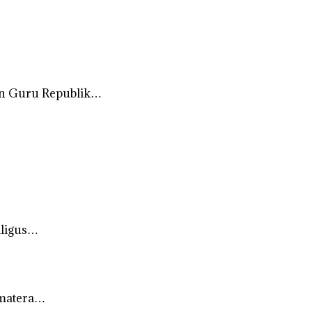
an Guru Republik…
aligus…
umatera…