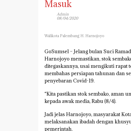
Masuk
Admin
08/04/2020
Walikota Palembang H. Harnojoyo
GoSumsel –
Jelang bulan Suci Ramad
Harnojoyo memastikan, stok sembako
ditegaskannya, usai mengikuti rapat
membahas persiapan tahunan dan seg
penyebaran Covid-19.
“Kita pastikan stok sembako, aman u
kepada awak media, Rabu (8/4).
Jadi jelas Harnojoyo, masyarakat Kot
melaksanakan ibadah dengan khusyu
pemerintah.