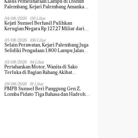
Kasus Pemeliharaan Lampu di Dishub
Palembang, Kejari Palembang Amankan
Barang Bukti Dokumen, Uang dan
Perhiasan
04/08/2026
110 Lihat
Kejati Sumsel Berhasil Pulihkan
Kerugian Negara Rp 127,27 Miliar dari
Kasus Lahan PT SMB
05/08/2026
106 Lihat
Selain Perawatan, Kejari Palembang Juga
Selidiki Pengadaan 1.800 Lampu Jalan
Tenaga Surya
03/08/2026
94 Lihat
Pertahankan Motor, Wanita di Sako
Terluka di Bagian Rahang Akibat
Hantaman Kayu
09/08/2026
91 Lihat
PMPB Sumsel Beri Panggung Gen Z,
Lomba Pidato Tiga Bahasa dan Hadroh
Banjir Apresiasi