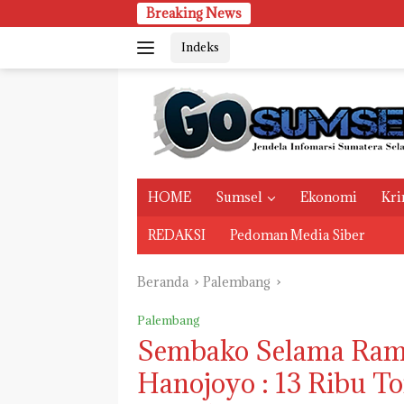
Langsung
Breaking News
ke
Indeks
konten
HOME
Sumsel
Ekonomi
Kri
REDAKSI
Pedoman Media Siber
Beranda
Palembang
Palembang
Sembako Selama Ram
Hanojoyo : 13 Ribu To