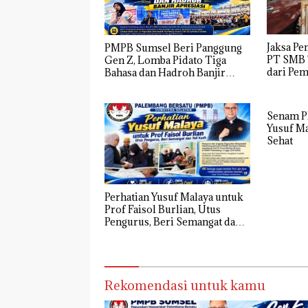
Jaksa Pe
PMPB Sumsel Beri Panggung
PT SMB 
Gen Z, Lomba Pidato Tiga
dari Pe
Bahasa dan Hadroh Banjir
Apresiasi
Senam PM
Yusuf Ma
Sehat
Perhatian Yusuf Malaya untuk
Prof Faisol Burlian, Utus
Pengurus, Beri Semangat dan
Tali Kasih
Rekomendasi untuk kamu