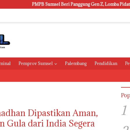
PMPB Sumsel Beri Panggung Gen Z, Lomba Pidato Tiga Bahasa
minal
Pemprov Sumsel
Palembang
Pendidikan
Pe
Pop
1
adhan Dipastikan Aman,
n Gula dari India Segera