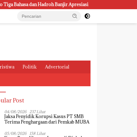
 dan Hadroh Banjir Apresiasi
Rumah Sehat Lansia Pos P
ristiwa
Politik
Advertorial
ular Post
04/08/2026
237 Lihat
Jaksa Penyidik Korupsi Kasus PT SMB
Terima Penghargaan dari Pemkab MUBA
05/08/2026
158 Lihat