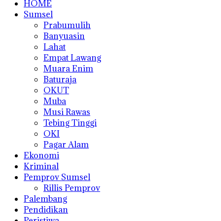
HOME
Sumsel
Prabumulih
Banyuasin
Lahat
Empat Lawang
Muara Enim
Baturaja
OKUT
Muba
Musi Rawas
Tebing Tinggi
OKI
Pagar Alam
Ekonomi
Kriminal
Pemprov Sumsel
Rillis Pemprov
Palembang
Pendidikan
Peristiwa