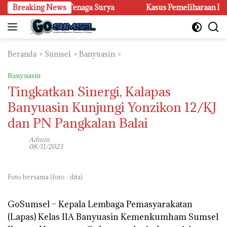
Langsung
 Lampu Jalan Tenaga Surya
Breaking News
Kasus Pemeliharaan Lampu di 
ke
konten
Beranda
Sumsel
Banyuasin
Banyuasin
Tingkatkan Sinergi, Kalapas
Banyuasin Kunjungi Yonzikon 12/KJ
dan PN Pangkalan Balai
Admin
08/11/2023
Foto bersama (foto : dita)
GoSumsel –
Kepala Lembaga Pemasyarakatan
(Lapas) Kelas IIA Banyuasin Kemenkumham Sumsel