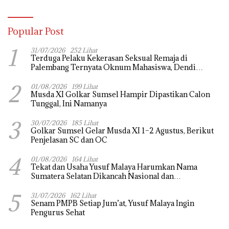
Popular Post
1
31/07/2026
252 Lihat
Terduga Pelaku Kekerasan Seksual Remaja di
Palembang Ternyata Oknum Mahasiswa, Dendi
Saputra Masih Diburu
2
01/08/2026
199 Lihat
Musda XI Golkar Sumsel Hampir Dipastikan Calon
Tunggal, Ini Namanya
3
30/07/2026
185 Lihat
Golkar Sumsel Gelar Musda XI 1–2 Agustus, Berikut
Penjelasan SC dan OC
4
01/08/2026
164 Lihat
Tekat dan Usaha Yusuf Malaya Harumkan Nama
Sumatera Selatan Dikancah Nasional dan
Internasional
5
31/07/2026
162 Lihat
Senam PMPB Setiap Jum’at, Yusuf Malaya Ingin
Pengurus Sehat