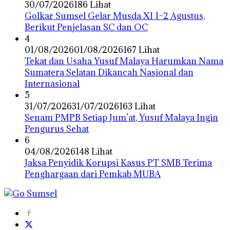
30/07/2026
186 Lihat
Golkar Sumsel Gelar Musda XI 1–2 Agustus,
Berikut Penjelasan SC dan OC
4
01/08/2026
01/08/2026
167 Lihat
Tekat dan Usaha Yusuf Malaya Harumkan Nama
Sumatera Selatan Dikancah Nasional dan
Internasional
5
31/07/2026
31/07/2026
163 Lihat
Senam PMPB Setiap Jum’at, Yusuf Malaya Ingin
Pengurus Sehat
6
04/08/2026
148 Lihat
Jaksa Penyidik Korupsi Kasus PT SMB Terima
Penghargaan dari Pemkab MUBA