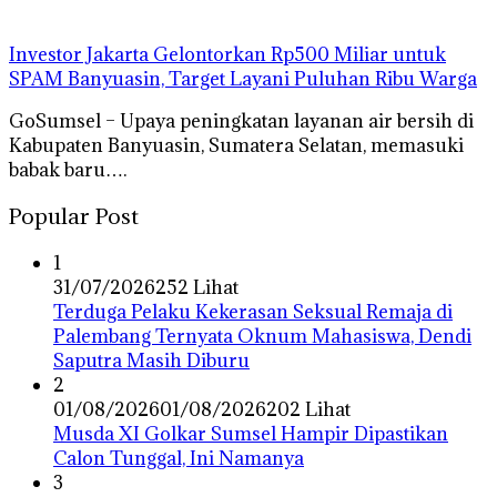
Investor Jakarta Gelontorkan Rp500 Miliar untuk
SPAM Banyuasin, Target Layani Puluhan Ribu Warga
GoSumsel – Upaya peningkatan layanan air bersih di
Kabupaten Banyuasin, Sumatera Selatan, memasuki
babak baru….
Popular Post
1
31/07/2026
252 Lihat
Terduga Pelaku Kekerasan Seksual Remaja di
Palembang Ternyata Oknum Mahasiswa, Dendi
Saputra Masih Diburu
2
01/08/2026
01/08/2026
202 Lihat
Musda XI Golkar Sumsel Hampir Dipastikan
Calon Tunggal, Ini Namanya
3