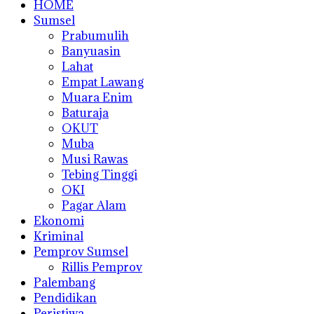
HOME
Sumsel
Prabumulih
Banyuasin
Lahat
Empat Lawang
Muara Enim
Baturaja
OKUT
Muba
Musi Rawas
Tebing Tinggi
OKI
Pagar Alam
Ekonomi
Kriminal
Pemprov Sumsel
Rillis Pemprov
Palembang
Pendidikan
Peristiwa