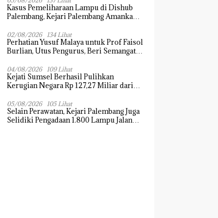
05/08/2026
137 Lihat
Kasus Pemeliharaan Lampu di Dishub
Palembang, Kejari Palembang Amankan
Barang Bukti Dokumen, Uang dan
Perhiasan
02/08/2026
134 Lihat
Perhatian Yusuf Malaya untuk Prof Faisol
Burlian, Utus Pengurus, Beri Semangat
dan Tali Kasih
04/08/2026
109 Lihat
Kejati Sumsel Berhasil Pulihkan
Kerugian Negara Rp 127,27 Miliar dari
Kasus Lahan PT SMB
05/08/2026
105 Lihat
Selain Perawatan, Kejari Palembang Juga
Selidiki Pengadaan 1.800 Lampu Jalan
Tenaga Surya