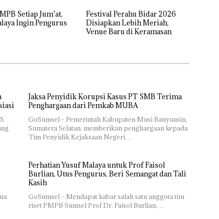
PB Setiap Jum’at,
Festival Perahu Bidar 2026
laya Ingin Pengurus
Disiapkan Lebih Meriah,
Venue Baru di Keramasan
a
Jaksa Penyidik Korupsi Kasus PT SMB Terima
siasi
Penghargaan dari Pemkab MUBA
PS
GoSumsel – Pemerintah Kabupaten Musi Banyuasin,
ung
Sumatera Selatan, memberikan penghargaan kepada
Tim Penyidik Kejaksaan Negeri…
Perhatian Yusuf Malaya untuk Prof Faisol
Burlian, Utus Pengurus, Beri Semangat dan Tali
Kasih
ua
GoSumsel – Mendapat kabar salah satu anggota tim
riset PMPB Sumsel Prof Dr. Faisol Burlian,…