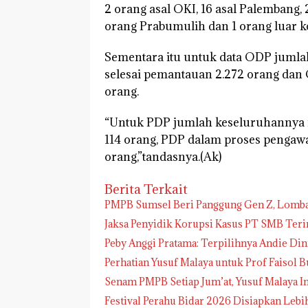
2 orang asal OKI, 16 asal Palembang, 
orang Prabumulih dan 1 orang luar k
Sementara itu untuk data ODP jumla
selesai pemantauan 2.272 orang dan
orang.
“Untuk PDP jumlah keseluruhannya 
114 orang, PDP dalam proses penga
orang,”tandasnya.(Ak)
Berita Terkait
PMPB Sumsel Beri Panggung Gen Z, Lomba P
Jaksa Penyidik Korupsi Kasus PT SMB Te
Peby Anggi Pratama: Terpilihnya Andie Di
Perhatian Yusuf Malaya untuk Prof Faisol B
Senam PMPB Setiap Jum’at, Yusuf Malaya I
Festival Perahu Bidar 2026 Disiapkan Lebi