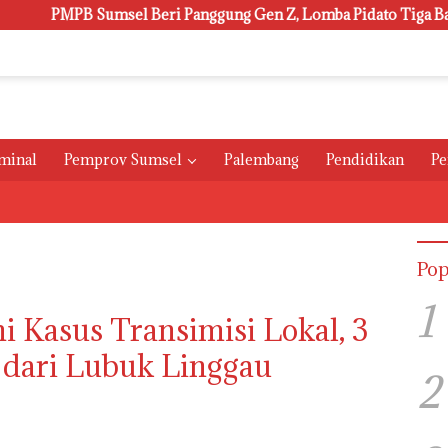
PB Sumsel Beri Panggung Gen Z, Lomba Pidato Tiga Bahasa dan H
minal
Pemprov Sumsel
Palembang
Pendidikan
Pe
Pop
1
i Kasus Transimisi Lokal, 3
 dari Lubuk Linggau
2