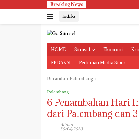
Langsung
Breaking News
PM
ke
Indeks
konten
HOME
Sumsel
Ekonomi
Kri
REDAKSI
Pedoman Media Siber
Beranda
Palembang
Palembang
6 Penambahan Hari In
dari Palembang dan 3
Admin
30/04/2020