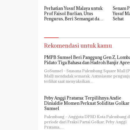
Perhatian Yusuf Malaya untuk
Senam PM
Prof Faisol Burlian, Utus
Yusuf Ma
Pengurus, Beri Semangat dan
Sehat
Tali Kasih
Rekomendasi untuk kamu
PMPB Sumsel Beri Panggung Gen Z, Lomb
Pidato Tiga Bahasa dan Hadroh Banjir Apre
GoSumsel – Suasana Palembang Square Mall (
Mall) mendadak semarak. Antusiasme pengunj
terlihat saat menyaksikan…
Peby Anggi Pratama: Terpilihnya Andie
Dinialdie Momen Perkuat Soliditas Golkar
Sumsel
Palembang – Anggota DPRD Kota Palembang d
periode dari Fraksi Partai Golkar, Peby Anggi
Pratama,…