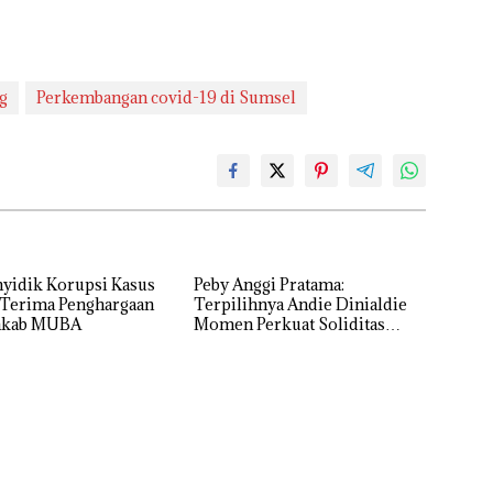
g
Perkembangan covid-19 di Sumsel
nyidik Korupsi Kasus
Peby Anggi Pratama:
Terima Penghargaan
Terpilihnya Andie Dinialdie
mkab MUBA
Momen Perkuat Soliditas
Golkar Sumsel