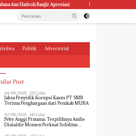
adroh Banjir Apresiasi
Rumah Sehat Lansia Pos Pangkal
ristiwa
Politik
Advertorial
ular Post
04/08/2026
235 Lihat
Jaksa Penyidik Korupsi Kasus PT SMB
Terima Penghargaan dari Pemkab MUBA
02/08/2026
145 Lihat
Peby Anggi Pratama: Terpilihnya Andie
Dinialdie Momen Perkuat Soliditas
Golkar Sumsel