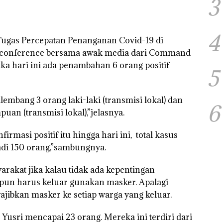
3
4
ugas Percepatan Penanganan Covid-19 di
eo conference bersama awak media dari Command
ka hari ini ada penambahan 6 orang positif
5
lembang 3 orang laki-laki (transmisi lokal) dan
6
an (transmisi lokal),”jelasnya.
masi positif itu hingga hari ini, total kasus
adi 150 orang,”sambungnya.
rakat jika kalau tidak ada kepentingan
 pun harus keluar gunakan masker. Apalagi
ibkan masker ke setiap warga yang keluar.
usri mencapai 23 orang. Mereka ini terdiri dari