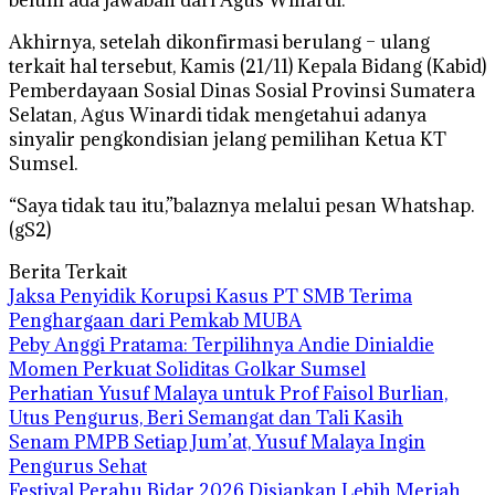
Akhirnya, setelah dikonfirmasi berulang – ulang
terkait hal tersebut, Kamis (21/11) Kepala Bidang (Kabid)
Pemberdayaan Sosial Dinas Sosial Provinsi Sumatera
Selatan, Agus Winardi tidak mengetahui adanya
sinyalir pengkondisian jelang pemilihan Ketua KT
Sumsel.
“Saya tidak tau itu,”balaznya melalui pesan Whatshap.
(gS2)
Berita Terkait
Jaksa Penyidik Korupsi Kasus PT SMB Terima
Penghargaan dari Pemkab MUBA
Peby Anggi Pratama: Terpilihnya Andie Dinialdie
Momen Perkuat Soliditas Golkar Sumsel
Perhatian Yusuf Malaya untuk Prof Faisol Burlian,
Utus Pengurus, Beri Semangat dan Tali Kasih
Senam PMPB Setiap Jum’at, Yusuf Malaya Ingin
Pengurus Sehat
Festival Perahu Bidar 2026 Disiapkan Lebih Meriah,