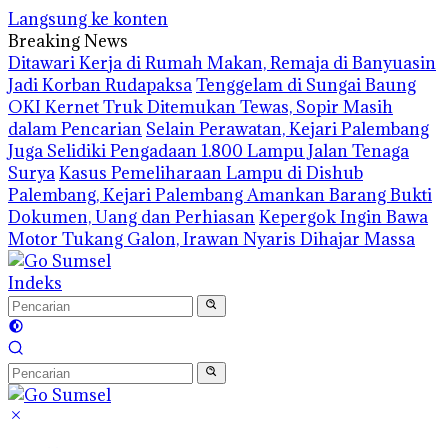
Langsung ke konten
Breaking News
Ditawari Kerja di Rumah Makan, Remaja di Banyuasin
Jadi Korban Rudapaksa
Tenggelam di Sungai Baung
OKI Kernet Truk Ditemukan Tewas, Sopir Masih
dalam Pencarian
Selain Perawatan, Kejari Palembang
Juga Selidiki Pengadaan 1.800 Lampu Jalan Tenaga
Surya
Kasus Pemeliharaan Lampu di Dishub
Palembang, Kejari Palembang Amankan Barang Bukti
Dokumen, Uang dan Perhiasan
Kepergok Ingin Bawa
Motor Tukang Galon, Irawan Nyaris Dihajar Massa
Indeks