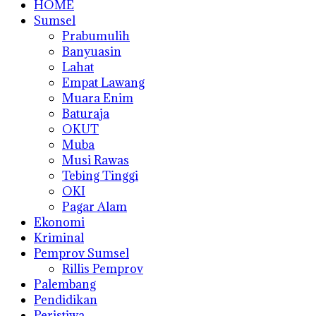
HOME
Sumsel
Prabumulih
Banyuasin
Lahat
Empat Lawang
Muara Enim
Baturaja
OKUT
Muba
Musi Rawas
Tebing Tinggi
OKI
Pagar Alam
Ekonomi
Kriminal
Pemprov Sumsel
Rillis Pemprov
Palembang
Pendidikan
Peristiwa