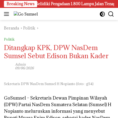
Langsung
 Palembang Juga Selidiki Pengadaan 1.800 Lampu Jalan Tenaga Sur
Breaking News
ke
konten
Beranda
Politik
Politik
Ditangkap KPK, DPW NasDem
Sumsel Sebut Edison Bukan Kader
Admin
09/06/2026
Sekretaris DPW NasDem Sumsel H Nopianto (foto : gS4)
GoSumsel
–
Sekretaris Dewan Pimpinan Wilayah
(DPW) Partai NasDem Sumatera Selatan (Sumsel) H
Nopianto meluruskan informasi yang menyebut
Bupati Muara Enim Edison, sebagai kader NasDem.