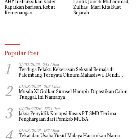
AHY Instruksikan Kader
Lantik Joncik Muhammad,
Rapatkan Barisan, Rebut
Zulhas : Mari Kita Buat
Kemenangan
Sejarah
Popular Post
1
31/07/2026
253 Lihat
Terduga Pelaku Kekerasan Seksual Remaja di
Palembang Ternyata Oknum Mahasiswa, Dendi
Saputra Masih Diburu
2
01/08/2026
205 Lihat
Musda XI Golkar Sumsel Hampir Dipastikan Calon
Tunggal, Ini Namanya
3
04/08/2026
173 Lihat
Jaksa Penyidik Korupsi Kasus PT SMB Terima
Penghargaan dari Pemkab MUBA
4
01/08/2026
167 Lihat
Tekat dan Usaha Yusuf Malaya Harumkan Nama