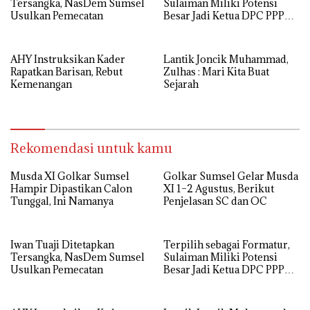
Tersangka, NasDem Sumsel
Sulaiman Miliki Potensi
Usulkan Pemecatan
Besar Jadi Ketua DPC PPP
Palembang
AHY Instruksikan Kader
Lantik Joncik Muhammad,
Rapatkan Barisan, Rebut
Zulhas : Mari Kita Buat
Kemenangan
Sejarah
Rekomendasi untuk kamu
Musda XI Golkar Sumsel
Golkar Sumsel Gelar Musda
Hampir Dipastikan Calon
XI 1–2 Agustus, Berikut
Tunggal, Ini Namanya
Penjelasan SC dan OC
Iwan Tuaji Ditetapkan
Terpilih sebagai Formatur,
Tersangka, NasDem Sumsel
Sulaiman Miliki Potensi
Usulkan Pemecatan
Besar Jadi Ketua DPC PPP
Palembang