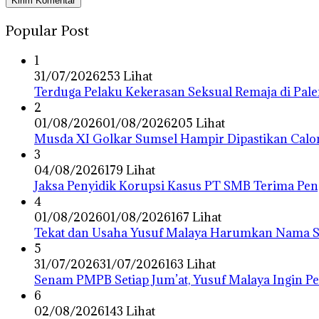
Popular Post
1
31/07/2026
253 Lihat
Terduga Pelaku Kekerasan Seksual Remaja di Pa
2
01/08/2026
01/08/2026
205 Lihat
Musda XI Golkar Sumsel Hampir Dipastikan Calo
3
04/08/2026
179 Lihat
Jaksa Penyidik Korupsi Kasus PT SMB Terima P
4
01/08/2026
01/08/2026
167 Lihat
Tekat dan Usaha Yusuf Malaya Harumkan Nama Su
5
31/07/2026
31/07/2026
163 Lihat
Senam PMPB Setiap Jum’at, Yusuf Malaya Ingin P
6
02/08/2026
143 Lihat