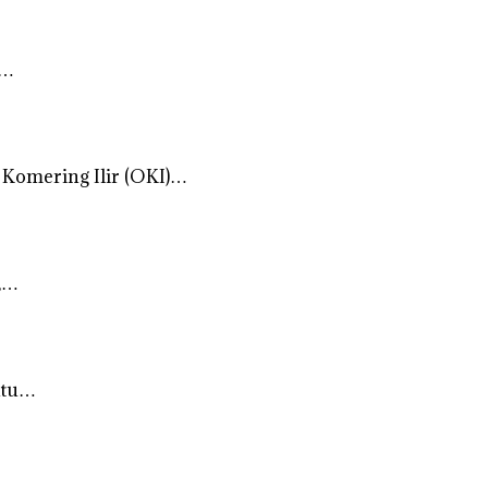
h…
Komering Ilir (OKI)…
,…
ntu…