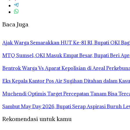
Baca Juga
Ajak Warga Semarakkan HUT Ke-81 RI, Bupati OKI Bag
MTQ Sumsel, OKI Masuk Empat Besar, Bupati Beri Apre
Bentrok Warga Vs Aparat Kepolisian di Areal Perkebu
Eks Kepala Kantor Pos Air Sugihan Ditahan dalam Kas
Muchendi Optimis Target Percepatan Tanam Bisa Terc
Sambut May Day 2026, Bupati Serap Aspirasi Buruh Le
Rekomendasi untuk kamu