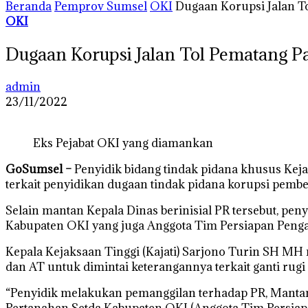
Beranda
Pemprov Sumsel
OKI
Dugaan Korupsi Jalan T
OKI
Dugaan Korupsi Jalan Tol Pematang P
admin
23/11/2022
Eks Pejabat OKI yang diamankan
GoSumsel –
Penyidik bidang tindak pidana khusus Kej
terkait penyidikan dugaan tindak pidana korupsi pemb
Selain mantan Kepala Dinas berinisial PR tersebut, pe
Kabupaten OKI yang juga Anggota Tim Persiapan Peng
Kepala Kejaksaan Tinggi (Kajati) Sarjono Turin SH 
dan AT untuk dimintai keterangannya terkait ganti rug
“Penyidik melakukan pemanggilan terhadap PR, Mantan
Pertanahan Setda Kabupaten OKI (Anggota Tim Persiap