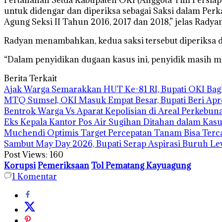
untuk didengar dan diperiksa sebagai Saksi dalam Pe
Agung Seksi II Tahun 2016, 2017 dan 2018,” jelas Radyan,
Radyan menambahkan, kedua saksi tersebut diperiksa d
“Dalam penyidikan dugaan kasus ini, penyidik masih me
Berita Terkait
Ajak Warga Semarakkan HUT Ke-81 RI, Bupati OKI Bag
MTQ Sumsel, OKI Masuk Empat Besar, Bupati Beri Apre
Bentrok Warga Vs Aparat Kepolisian di Areal Perkebu
Eks Kepala Kantor Pos Air Sugihan Ditahan dalam Kas
Muchendi Optimis Target Percepatan Tanam Bisa Terc
Sambut May Day 2026, Bupati Serap Aspirasi Buruh Le
Post Views:
160
Korupsi
Pemeriksaan
Tol Pematang Kayuagung
1
Komentar