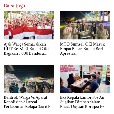
Baca Juga
Ajak Warga Semarakkan
MTQ Sumsel, OKI Masuk
HUT Ke-81 RI, Bupati OKI
Empat Besar, Bupati Beri
Bagikan 3.000 Bendera
Apresiasi
Merah Putih
Bentrok Warga Vs Aparat
Eks Kepala Kantor Pos Air
Kepolisian di Areal
Sugihan Ditahan dalam
Perkebunan Kelapa Sawit PT
Kasus Dugaan Korupsi E-
BCP, Timbulkan Korban
Batara