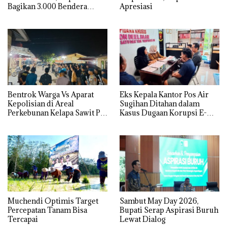
Bagikan 3.000 Bendera
Apresiasi
Merah Putih
Bentrok Warga Vs Aparat
Eks Kepala Kantor Pos Air
Kepolisian di Areal
Sugihan Ditahan dalam
Perkebunan Kelapa Sawit PT
Kasus Dugaan Korupsi E-
BCP, Timbulkan Korban
Batara
Muchendi Optimis Target
Sambut May Day 2026,
Percepatan Tanam Bisa
Bupati Serap Aspirasi Buruh
Tercapai
Lewat Dialog