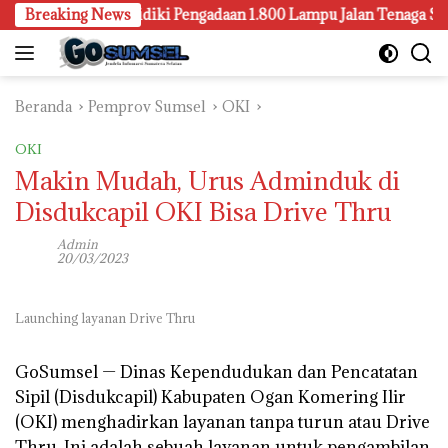
Langsung
mbang Juga Selidiki Pengadaan 1.800 Lampu Jalan Tenaga Surya
Breaking News
ke
konten
Beranda
Pemprov Sumsel
OKI
OKI
Makin Mudah, Urus Adminduk di
Disdukcapil OKI Bisa Drive Thru
Admin
20/03/2023
Launching layanan Drive Thru
GoSumsel —
Dinas Kependudukan dan Pencatatan
Sipil (Disdukcapil) Kabupaten Ogan Komering Ilir
(OKI) menghadirkan layanan tanpa turun atau Drive
Thru. Ini adalah sebuah layanan untuk pengambilan