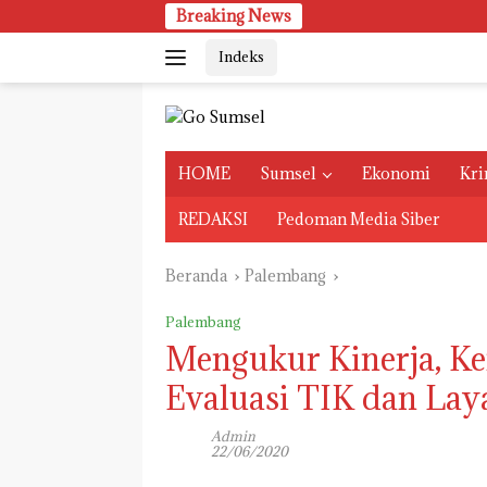
Langsung
Breaking News
Se
ke
Indeks
konten
HOME
Sumsel
Ekonomi
Kri
REDAKSI
Pedoman Media Siber
Beranda
Palembang
Palembang
Mengukur Kinerja, K
Evaluasi TIK dan Lay
Admin
22/06/2020