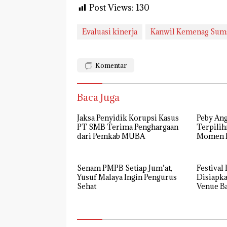
Post Views:
130
Evaluasi kinerja
Kanwil Kemenag Sum
Komentar
Baca Juga
Jaksa Penyidik Korupsi Kasus
Peby Ang
PT SMB Terima Penghargaan
Terpilih
dari Pemkab MUBA
Momen P
Golkar 
Senam PMPB Setiap Jum’at,
Festival
Yusuf Malaya Ingin Pengurus
Disiapka
Sehat
Venue B