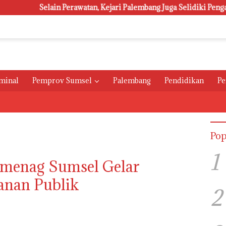
lain Perawatan, Kejari Palembang Juga Selidiki Pengadaan 1.800 
minal
Pemprov Sumsel
Palembang
Pendidikan
Pe
Pop
1
emenag Sumsel Gelar
anan Publik
2