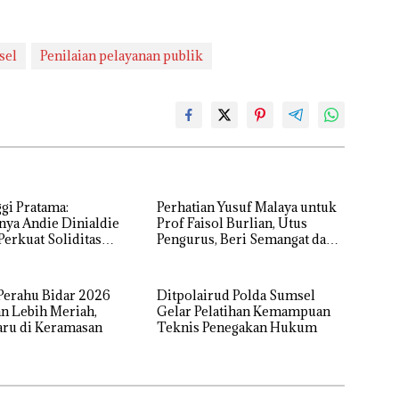
sel
Penilaian pelayanan publik
gi Pratama:
Perhatian Yusuf Malaya untuk
nya Andie Dinialdie
Prof Faisol Burlian, Utus
erkuat Soliditas
Pengurus, Beri Semangat dan
Sumsel
Tali Kasih
 Perahu Bidar 2026
Ditpolairud Polda Sumsel
n Lebih Meriah,
Gelar Pelatihan Kemampuan
aru di Keramasan
Teknis Penegakan Hukum