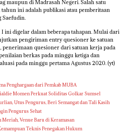
ag maupun di Madrasah Negeri. Salah satu
 tahun ini adalah publikasi atau pemberitaan
 Saefudin.
I ini digelar dalam beberapa tahapan. Mulai dari
lanjutkan pengiriman entry quesioner ke satuan
, penerimaan quesioner dari satuan kerja pada
penilaian berkas pada minggu ketiga dan
valuasi pada minggu pertama Agustus 2020. (yt)
rima Penghargaan dari Pemkab MUBA
nialdie Momen Perkuat Soliditas Golkar Sumsel
urlian, Utus Pengurus, Beri Semangat dan Tali Kasih
ngin Pengurus Sehat
h Meriah, Venue Baru di Keramasan
an Kemampuan Teknis Penegakan Hukum