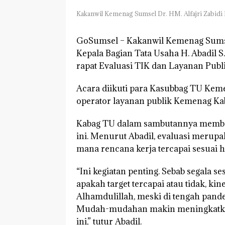
Kakanwil Kemenag Sumsel Dr. HM. Alfajri Zabidi
GoSumsel –
Kakanwil Kemenag Sumsel
Kepala Bagian Tata Usaha H. Abadil S
rapat Evaluasi TIK dan Layanan Publ
Acara diikuti para Kasubbag TU Kem
operator layanan publik Kemenag Ka
Kabag TU dalam sambutannya memberi
ini. Menurut Abadil, evaluasi meru
mana rencana kerja tercapai sesuai 
“Ini kegiatan penting. Sebab segala s
apakah target tercapai atau tidak, kin
Alhamdulillah, meski di tengah pandem
Mudah-mudahan makin meningkatkan k
ini,” tutur Abadil.