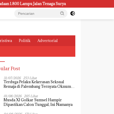
Lampu Jalan Tenaga Surya
Kasus Pemeliharaan Lampu di D
ristiwa
Politik
Advertorial
ular Post
31/07/2026
253 Lihat
Terduga Pelaku Kekerasan Seksual
Remaja di Palembang Ternyata Oknum
Mahasiswa, Dendi Saputra Masih Diburu
01/08/2026
205 Lihat
Musda XI Golkar Sumsel Hampir
Dipastikan Calon Tunggal, Ini Namanya