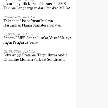
04/08/2026
172 Lihat
Jaksa Penyidik Korupsi Kasus PT SMB
Terima Penghargaan dari Pemkab MUBA
01/08/2026
167 Lihat
Tekat dan Usaha Yusuf Malaya
Harumkan Nama Sumatera Selatan
Dikancah Nasional dan Internasional
31/07/2026
163 Lihat
Senam PMPB Setiap Jum’at, Yusuf Malaya
Ingin Pengurus Sehat
02/08/2026
143 Lihat
Peby Anggi Pratama: Terpilihnya Andie
Dinialdie Momen Perkuat Soliditas
Golkar Sumsel