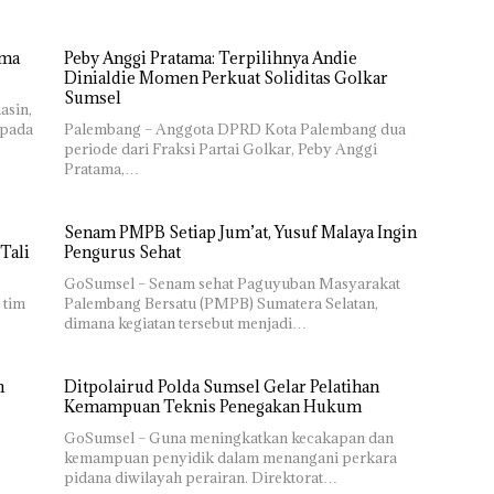
ima
Peby Anggi Pratama: Terpilihnya Andie
Dinialdie Momen Perkuat Soliditas Golkar
Sumsel
asin,
epada
Palembang – Anggota DPRD Kota Palembang dua
periode dari Fraksi Partai Golkar, Peby Anggi
Pratama,…
Senam PMPB Setiap Jum’at, Yusuf Malaya Ingin
Tali
Pengurus Sehat
GoSumsel – Senam sehat Paguyuban Masyarakat
 tim
Palembang Bersatu (PMPB) Sumatera Selatan,
dimana kegiatan tersebut menjadi…
h
Ditpolairud Polda Sumsel Gelar Pelatihan
Kemampuan Teknis Penegakan Hukum
GoSumsel – Guna meningkatkan kecakapan dan
kemampuan penyidik dalam menangani perkara
pidana diwilayah perairan. Direktorat…