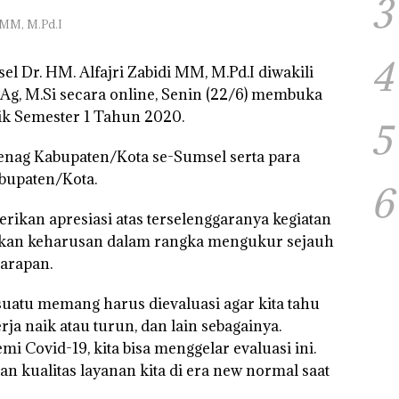
3
 MM, M.Pd.I
4
 Dr. HM. Alfajri Zabidi MM, M.Pd.I diwakili
.Ag, M.Si secara online, Senin (22/6) membuka
ik Semester 1 Tahun 2020.
5
enag Kabupaten/Kota se-Sumsel serta para
bupaten/Kota.
6
kan apresiasi atas terselenggaranya kegiatan
pakan keharusan dalam rangka mengukur sejauh
harapan.
esuatu memang harus dievaluasi agar kita tahu
erja naik atau turun, dan lain sebagainya.
i Covid-19, kita bisa menggelar evaluasi ini.
ualitas layanan kita di era new normal saat