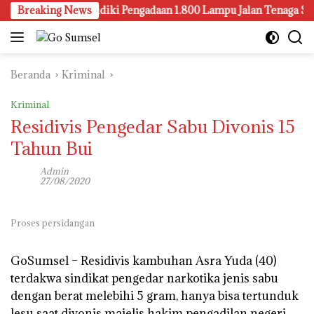
Langsung
lembang Juga Selidiki Pengadaan 1.800 Lampu Jalan Tenaga Surya
Breaking News
ke
konten
Beranda
Kriminal
Kriminal
Residivis Pengedar Sabu Divonis 15
Tahun Bui
Admin
27/08/2020
Proses persidangan
GoSumsel –
Residivis kambuhan Asra Yuda (40)
terdakwa sindikat pengedar narkotika jenis sabu
dengan berat melebihi 5 gram, hanya bisa tertunduk
lesu saat divonis majelis hakim pengadilan negeri