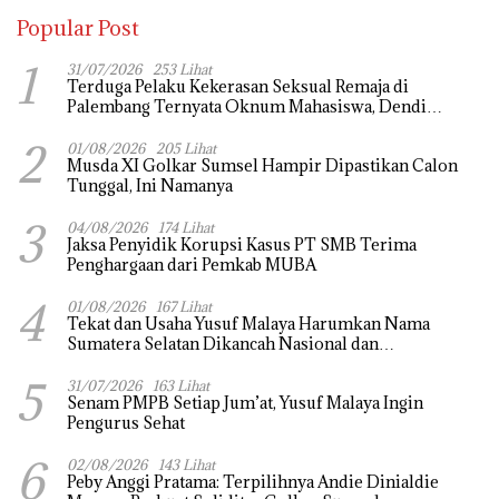
Popular Post
1
31/07/2026
253 Lihat
Terduga Pelaku Kekerasan Seksual Remaja di
Palembang Ternyata Oknum Mahasiswa, Dendi
Saputra Masih Diburu
2
01/08/2026
205 Lihat
Musda XI Golkar Sumsel Hampir Dipastikan Calon
Tunggal, Ini Namanya
3
04/08/2026
174 Lihat
Jaksa Penyidik Korupsi Kasus PT SMB Terima
Penghargaan dari Pemkab MUBA
4
01/08/2026
167 Lihat
Tekat dan Usaha Yusuf Malaya Harumkan Nama
Sumatera Selatan Dikancah Nasional dan
Internasional
5
31/07/2026
163 Lihat
Senam PMPB Setiap Jum’at, Yusuf Malaya Ingin
Pengurus Sehat
6
02/08/2026
143 Lihat
Peby Anggi Pratama: Terpilihnya Andie Dinialdie