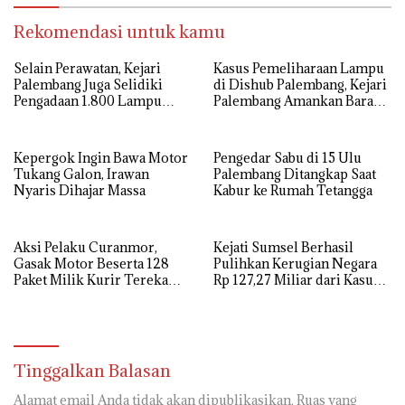
Rekomendasi untuk kamu
Selain Perawatan, Kejari
Kasus Pemeliharaan Lampu
Palembang Juga Selidiki
di Dishub Palembang, Kejari
Pengadaan 1.800 Lampu
Palembang Amankan Barang
Jalan Tenaga Surya
Bukti Dokumen, Uang dan
Perhiasan
Kepergok Ingin Bawa Motor
Pengedar Sabu di 15 Ulu
Tukang Galon, Irawan
Palembang Ditangkap Saat
Nyaris Dihajar Massa
Kabur ke Rumah Tetangga
Aksi Pelaku Curanmor,
Kejati Sumsel Berhasil
Gasak Motor Beserta 128
Pulihkan Kerugian Negara
Paket Milik Kurir Terekam
Rp 127,27 Miliar dari Kasus
CCTV
Lahan PT SMB
Tinggalkan Balasan
Alamat email Anda tidak akan dipublikasikan.
Ruas yang