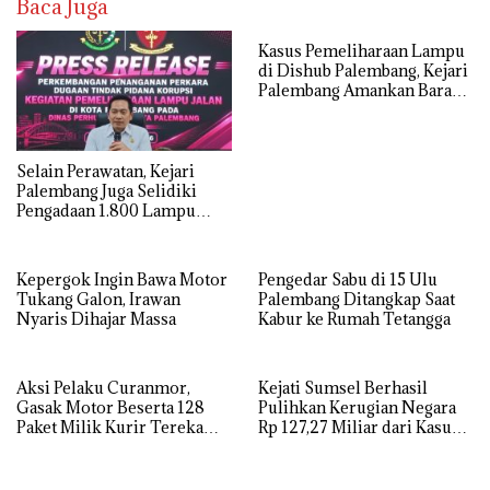
Baca Juga
Kasus Pemeliharaan Lampu
di Dishub Palembang, Kejari
Palembang Amankan Barang
Bukti Dokumen, Uang dan
Perhiasan
Selain Perawatan, Kejari
Palembang Juga Selidiki
Pengadaan 1.800 Lampu
Jalan Tenaga Surya
Kepergok Ingin Bawa Motor
Pengedar Sabu di 15 Ulu
Tukang Galon, Irawan
Palembang Ditangkap Saat
Nyaris Dihajar Massa
Kabur ke Rumah Tetangga
Aksi Pelaku Curanmor,
Kejati Sumsel Berhasil
Gasak Motor Beserta 128
Pulihkan Kerugian Negara
Paket Milik Kurir Terekam
Rp 127,27 Miliar dari Kasus
CCTV
Lahan PT SMB