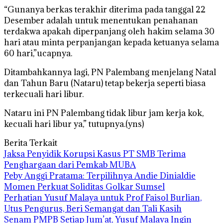
“Gunanya berkas terakhir diterima pada tanggal 22
Desember adalah untuk menentukan penahanan
terdakwa apakah diperpanjang oleh hakim selama 30
hari atau minta perpanjangan kepada ketuanya selama
60 hari,”ucapnya.
Ditambahkannya lagi, PN Palembang menjelang Natal
dan Tahun Baru (Nataru) tetap bekerja seperti biasa
terkecuali hari libur.
Nataru ini PN Palembang tidak libur jam kerja kok,
kecuali hari libur ya,” tutupnya.(yns)
Berita Terkait
Jaksa Penyidik Korupsi Kasus PT SMB Terima
Penghargaan dari Pemkab MUBA
Peby Anggi Pratama: Terpilihnya Andie Dinialdie
Momen Perkuat Soliditas Golkar Sumsel
Perhatian Yusuf Malaya untuk Prof Faisol Burlian,
Utus Pengurus, Beri Semangat dan Tali Kasih
Senam PMPB Setiap Jum’at, Yusuf Malaya Ingin