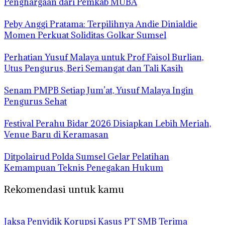
Penghargaan dari Pemkab MUBA
Peby Anggi Pratama: Terpilihnya Andie Dinialdie
Momen Perkuat Soliditas Golkar Sumsel
Perhatian Yusuf Malaya untuk Prof Faisol Burlian,
Utus Pengurus, Beri Semangat dan Tali Kasih
Senam PMPB Setiap Jum’at, Yusuf Malaya Ingin
Pengurus Sehat
Festival Perahu Bidar 2026 Disiapkan Lebih Meriah,
Venue Baru di Keramasan
Ditpolairud Polda Sumsel Gelar Pelatihan
Kemampuan Teknis Penegakan Hukum
Rekomendasi untuk kamu
Jaksa Penyidik Korupsi Kasus PT SMB Terima