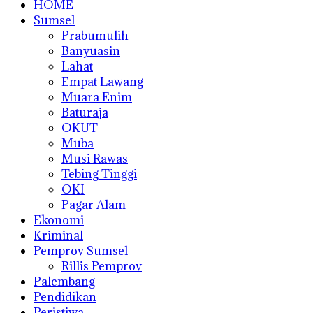
HOME
Sumsel
Prabumulih
Banyuasin
Lahat
Empat Lawang
Muara Enim
Baturaja
OKUT
Muba
Musi Rawas
Tebing Tinggi
OKI
Pagar Alam
Ekonomi
Kriminal
Pemprov Sumsel
Rillis Pemprov
Palembang
Pendidikan
Peristiwa