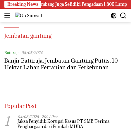
Langsung
erawatan, Kejari Palembang Juga Selidiki Pengadaan 1.800 Lampu 
Breaking News
ke
konten
Jembatan gantung
Baturaja
08/05/2024
Banjir Baturaja, Jembatan Gantung Putus, 10
Hektar Lahan Pertanian dan Perkebunan
Terendam
Popular Post
1
04/08/2026
209 Lihat
Jaksa Penyidik Korupsi Kasus PT SMB Terima
Penghargaan dari Pemkab MUBA