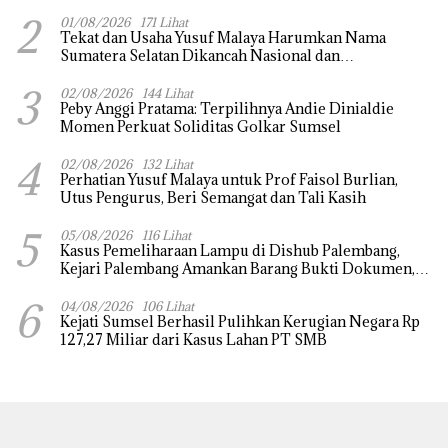
2
01/08/2026
171 Lihat
Tekat dan Usaha Yusuf Malaya Harumkan Nama
Sumatera Selatan Dikancah Nasional dan
Internasional
3
02/08/2026
144 Lihat
Peby Anggi Pratama: Terpilihnya Andie Dinialdie
Momen Perkuat Soliditas Golkar Sumsel
4
02/08/2026
132 Lihat
Perhatian Yusuf Malaya untuk Prof Faisol Burlian,
Utus Pengurus, Beri Semangat dan Tali Kasih
5
05/08/2026
116 Lihat
Kasus Pemeliharaan Lampu di Dishub Palembang,
Kejari Palembang Amankan Barang Bukti Dokumen,
Uang dan Perhiasan
6
04/08/2026
106 Lihat
Kejati Sumsel Berhasil Pulihkan Kerugian Negara Rp
127,27 Miliar dari Kasus Lahan PT SMB