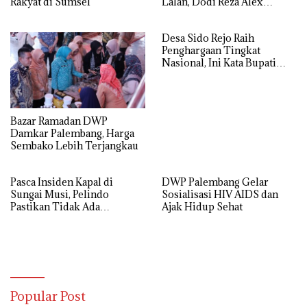
Rakyat di Sumsel
Lalan, Dodi Reza Alex
Noerdin Diperiksa 9 Jam
Desa Sido Rejo Raih
Penghargaan Tingkat
Nasional, Ini Kata Bupati
Toha
Bazar Ramadan DWP
Damkar Palembang, Harga
Sembako Lebih Terjangkau
Pasca Insiden Kapal di
DWP Palembang Gelar
Sungai Musi, Pelindo
Sosialisasi HIV AIDS dan
Pastikan Tidak Ada
Ajak Hidup Sehat
Gangguan Layanan
Popular Post