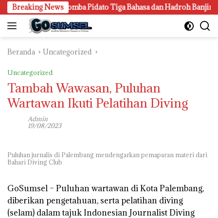
Langsung
ng Gen Z, Lomba Pidato Tiga Bahasa dan Hadroh Banjir Apresias
Breaking News
ke
konten
Beranda
Uncategorized
Uncategorized
Tambah Wawasan, Puluhan
Wartawan Ikuti Pelatihan Diving
Admin
19/08/2023
Puluhan jurnalis di Palembang mendengarkan pemaparan materi dari
Bahari Diving Club
GoSumsel –
Puluhan wartawan di Kota Palembang,
diberikan pengetahuan, serta pelatihan diving
(selam) dalam tajuk Indonesian Journalist Diving