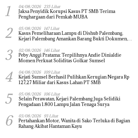
1
04/08/2026
235 Lihat
Jaksa Penyidik Korupsi Kasus PT SMB Terima
Penghargaan dari Pemkab MUBA
2
05/08/2026
147 Lihat
Kasus Pemeliharaan Lampu di Dishub Palembang,
Kejari Palembang Amankan Barang Bukti Dokumen,
Uang dan Perhiasan
3
02/08/2026
146 Lihat
Peby Anggi Pratama: Terpilihnya Andie Dinialdie
Momen Perkuat Soliditas Golkar Sumsel
4
04/08/2026
109 Lihat
Kejati Sumsel Berhasil Pulihkan Kerugian Negara Rp
127,27 Miliar dari Kasus Lahan PT SMB
5
05/08/2026
106 Lihat
Selain Perawatan, Kejari Palembang Juga Selidiki
Pengadaan 1.800 Lampu Jalan Tenaga Surya
6
03/08/2026
93 Lihat
Pertahankan Motor, Wanita di Sako Terluka di Bagian
Rahang Akibat Hantaman Kayu