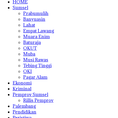
HOME
Sumsel
Prabumulih
Banyuasin
Lahat
Empat Lawang
Muara Enim
Baturaja
OKUT
Muba
Musi Rawas
Tebing Tinggi
OKI
Pagar Alam
Ekonomi
Kriminal
Pemprov Sumsel
Rillis Pemprov
Palembang
Pendidikan
Peristiwa