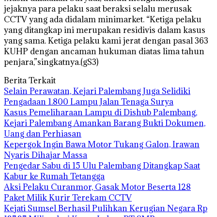
jejaknya para pelaku saat beraksi selalu merusak
CCTV yang ada didalam minimarket. “Ketiga pelaku
yang ditangkap ini merupakan residivis dalam kasus
yang sama. Ketiga pelaku kami jerat dengan pasal 363
KUHP dengan ancaman hukuman diatas lima tahun
penjara,”singkatnya.(gS3)
Berita Terkait
Selain Perawatan, Kejari Palembang Juga Selidiki
Pengadaan 1.800 Lampu Jalan Tenaga Surya
Kasus Pemeliharaan Lampu di Dishub Palembang,
Kejari Palembang Amankan Barang Bukti Dokumen,
Uang dan Perhiasan
Kepergok Ingin Bawa Motor Tukang Galon, Irawan
Nyaris Dihajar Massa
Pengedar Sabu di 15 Ulu Palembang Ditangkap Saat
Kabur ke Rumah Tetangga
Aksi Pelaku Curanmor, Gasak Motor Beserta 128
Paket Milik Kurir Terekam CCTV
Kejati Sumsel Berhasil Pulihkan Kerugian Negara Rp