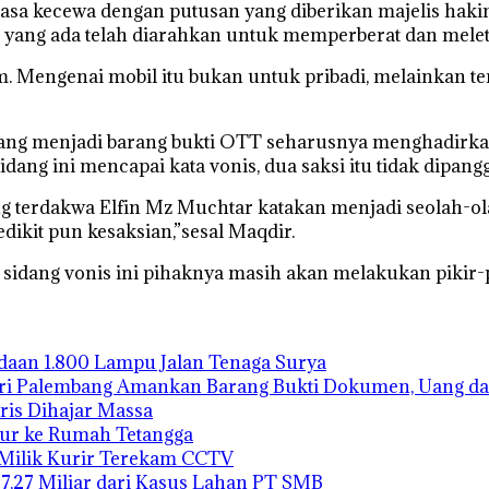
a kecewa dengan putusan yang diberikan majelis hakim 
an yang ada telah diarahkan untuk memperberat dan mele
 Mengenai mobil itu bukan untuk pribadi, melainkan ter
ang menjadi barang bukti OTT seharusnya menghadirkan 
g ini mencapai kata vonis, dua saksi itu tidak dipanggi
g terdakwa Elfin Mz Muchtar katakan menjadi seolah-ol
dikit pun kesaksian,”sesal Maqdir.
sil sidang vonis ini pihaknya masih akan melakukan pikir
gadaan 1.800 Lampu Jalan Tenaga Surya
ari Palembang Amankan Barang Bukti Dokumen, Uang da
ris Dihajar Massa
bur ke Rumah Tetangga
 Milik Kurir Terekam CCTV
27,27 Miliar dari Kasus Lahan PT SMB