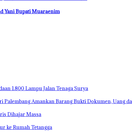
d Yani Bupati Muaraenim
gadaan 1.800 Lampu Jalan Tenaga Surya
ari Palembang Amankan Barang Bukti Dokumen, Uang da
ris Dihajar Massa
bur ke Rumah Tetangga