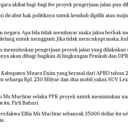
gara akibat bagi-bagi fee proyek pengerjaan jalan pun di
dicabut hak politiknya untuk kembali dipilih atau maju 
 negara. Apa bila tidak membayar maka jaksa berhak m
ilelang untuk mengganti. Jika tidak mencukupi maka, h
am memuluskan pengerjaan proyek jalan yang dilakuka
tinya akan dibagi-bagikan di lingkungan Pemkab dan DPR
RD Kabupaten Muara Enim yang berasal dari APBD tahun 2
m seharga Rp1, 250 Milyar dan dua mobil yakni, SUV Le
in Mz Muchtar selaku PPK proyek untuk memintakan uan
tu, Firli Bahuri.
 terdakwa Elfin Mz Muchtar sebanyak 35000 dollar itu s
ia.