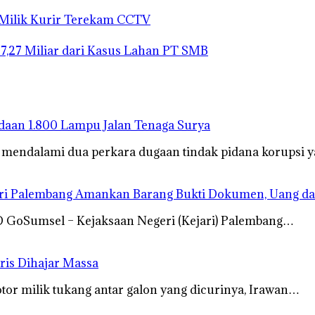
 Milik Kurir Terekam CCTV
27,27 Miliar dari Kasus Lahan PT SMB
gadaan 1.800 Lampu Jalan Tenaga Surya
s mendalami dua perkara dugaan tindak pidana korupsi
ari Palembang Amankan Barang Bukti Dokumen, Uang da
RD GoSumsel – Kejaksaan Negeri (Kejari) Palembang…
ris Dihajar Massa
 milik tukang antar galon yang dicurinya, Irawan…