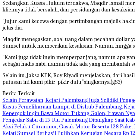
Sedangkan Kuasa Hukum terdakwa, Maqdir Ismail meras
kliennya tidak bersalah, dan persidangan dan kesaksi
“Jujur kami kecewa dengan pertimbangan majelis hakim.
jelas dia.
Maqdir menegaskan, soal uang dalam pecahan dollar y
Sumsel untuk memberikan kesaksian. Namun, hingga sidan
“Kami juga tidak ingin memperpanjang, namun apa yan
sebagai hadis nabi, namun tidak ada yang membantah se
Selain itu, Jaksa KPK, Roy Riyadi menjelaskan, dari ha
putusan ini kami pikir-pikir dulu,”singkatnya.(gS3)
Berita Terkait
Selain Perawatan, Kejari Palembang Juga Selidiki Pen
Kasus Pemeliharaan Lampu di Dishub Palembang, Kej
Kepergok Ingin Bawa Motor Tukang Galon, Irawan Nya
Pengedar Sabu di 15 Ulu Palembang Ditangkap Saat Ka
Aksi Pelaku Curanmor, Gasak Motor Beserta 128 Paket
Kejati Sumsel Berhasil Pulihkan Kerugian Negara Rp 1