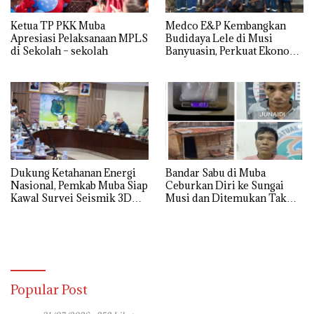
Ketua TP PKK Muba
Medco E&P Kembangkan
Apresiasi Pelaksanaan MPLS
Budidaya Lele di Musi
di Sekolah – sekolah
Banyuasin, Perkuat Ekonomi
Masyarakat Desa Suka Maju
Dukung Ketahanan Energi
Bandar Sabu di Muba
Nasional, Pemkab Muba Siap
Ceburkan Diri ke Sungai
Kawal Survei Seismik 3D
Musi dan Ditemukan Tak
WK Corridor
Bernyawa
Popular Post