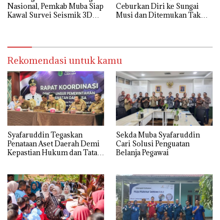
Nasional, Pemkab Muba Siap
Ceburkan Diri ke Sungai
Kawal Survei Seismik 3D
Musi dan Ditemukan Tak
WK Corridor
Bernyawa
Rekomendasi untuk kamu
Syafaruddin Tegaskan
Sekda Muba Syafaruddin
Penataan Aset Daerah Demi
Cari Solusi Penguatan
Kepastian Hukum dan Tata
Belanja Pegawai
Kelola yang Akuntabel