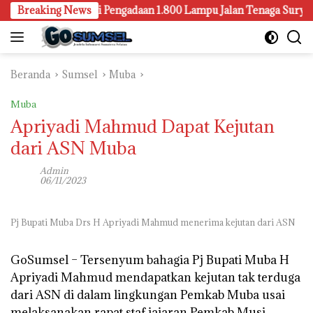
Langsung
ng Juga Selidiki Pengadaan 1.800 Lampu Jalan Tenaga Surya
Breaking News
ke
konten
Beranda
Sumsel
Muba
Muba
Apriyadi Mahmud Dapat Kejutan
dari ASN Muba
Admin
06/11/2023
Pj Bupati Muba Drs H Apriyadi Mahmud menerima kejutan dari ASN
GoSumsel –
Tersenyum bahagia Pj Bupati Muba H
Apriyadi Mahmud mendapatkan kejutan tak terduga
dari ASN di dalam lingkungan Pemkab Muba usai
melaksanakan rapat staf jajaran Pemkab Musi