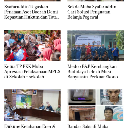
Syafaruddin Tegaskan
Sekda Muba Syafaruddin
Penataan Aset Daerah Demi
Cari Solusi Penguatan
Kepastian Hukum dan Tata
Belanja Pegawai
Kelola yang Akuntabel
Ketua TP PKK Muba
Medco E&P Kembangkan
Apresiasi Pelaksanaan MPLS
Budidaya Lele di Musi
di Sekolah – sekolah
Banyuasin, Perkuat Ekonomi
Masyarakat Desa Suka Maju
Dukung Ketahanan Energi
Bandar Sabu di Muba