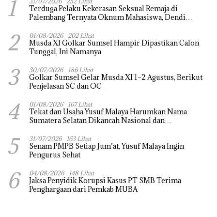
1
31/07/2026
252 Lihat
Terduga Pelaku Kekerasan Seksual Remaja di
Palembang Ternyata Oknum Mahasiswa, Dendi
Saputra Masih Diburu
2
01/08/2026
202 Lihat
Musda XI Golkar Sumsel Hampir Dipastikan Calon
Tunggal, Ini Namanya
3
30/07/2026
186 Lihat
Golkar Sumsel Gelar Musda XI 1–2 Agustus, Berikut
Penjelasan SC dan OC
4
01/08/2026
167 Lihat
Tekat dan Usaha Yusuf Malaya Harumkan Nama
Sumatera Selatan Dikancah Nasional dan
Internasional
5
31/07/2026
163 Lihat
Senam PMPB Setiap Jum’at, Yusuf Malaya Ingin
Pengurus Sehat
6
04/08/2026
148 Lihat
Jaksa Penyidik Korupsi Kasus PT SMB Terima
Penghargaan dari Pemkab MUBA