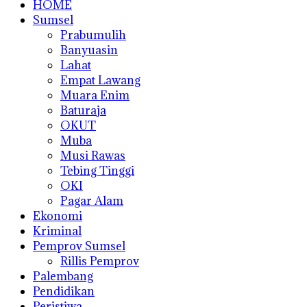
HOME
Sumsel
Prabumulih
Banyuasin
Lahat
Empat Lawang
Muara Enim
Baturaja
OKUT
Muba
Musi Rawas
Tebing Tinggi
OKI
Pagar Alam
Ekonomi
Kriminal
Pemprov Sumsel
Rillis Pemprov
Palembang
Pendidikan
Peristiwa