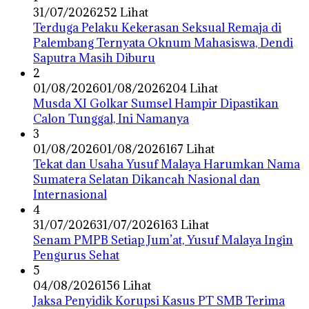
31/07/2026
252 Lihat
Terduga Pelaku Kekerasan Seksual Remaja di
Palembang Ternyata Oknum Mahasiswa, Dendi
Saputra Masih Diburu
2
01/08/2026
01/08/2026
204 Lihat
Musda XI Golkar Sumsel Hampir Dipastikan
Calon Tunggal, Ini Namanya
3
01/08/2026
01/08/2026
167 Lihat
Tekat dan Usaha Yusuf Malaya Harumkan Nama
Sumatera Selatan Dikancah Nasional dan
Internasional
4
31/07/2026
31/07/2026
163 Lihat
Senam PMPB Setiap Jum’at, Yusuf Malaya Ingin
Pengurus Sehat
5
04/08/2026
156 Lihat
Jaksa Penyidik Korupsi Kasus PT SMB Terima