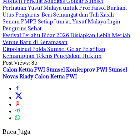
Momen Perkuat Soliditas Golkar Sumsel
Perhatian Yusuf Malaya untuk Prof Faisol Burlian,
Utus Pengurus, Beri Semangat dan Tali Kasih
Senam PMPB Setiap Jum’at, Yusuf Malaya Ingin
Pengurus Sehat
Festival Perahu Bidar 2026 Disiapkan Lebih Meriah,
Venue Baru di Keramasan
Ditpolairud Polda Sumsel Gelar Pelatihan
Kemampuan Teknis Penegakan Hukum
Post Views:
85
Calon Ketua PWI Sumsel
Konferprov PWI Sumsel
Novas Riady Calon Ketua PWI
Baca Juga