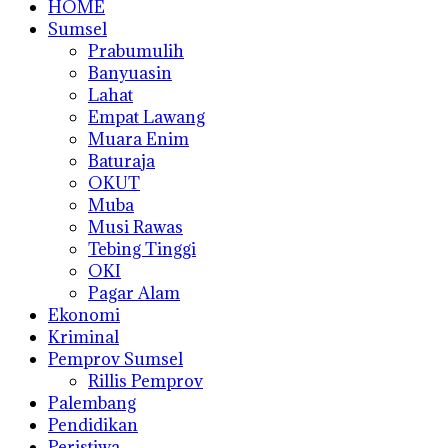
HOME
Sumsel
Prabumulih
Banyuasin
Lahat
Empat Lawang
Muara Enim
Baturaja
OKUT
Muba
Musi Rawas
Tebing Tinggi
OKI
Pagar Alam
Ekonomi
Kriminal
Pemprov Sumsel
Rillis Pemprov
Palembang
Pendidikan
Peristiwa