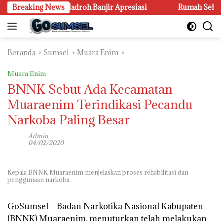
Langsung
 Bahasa dan Hadroh Banjir Apresiasi
Breaking News
Rumah Sehat Lansi
ke
konten
Beranda
Sumsel
Muara Enim
Muara Enim
BNNK Sebut Ada Kecamatan
Muaraenim Terindikasi Pecandu
Narkoba Paling Besar
Admin
04/02/2020
Kepala BNNK Muaraenim menjelaskan proses rehabilitasi dan
penggunaan narkoba
GoSumsel –
Badan Narkotika Nasional Kabupaten
(BNNK) Muaraenim, menuturkan telah melakukan