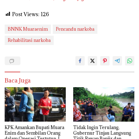
Post Views:
126
BNNK Muaraenim
Pencandu narkoba
Rehabilitasi narkoba
Baca Juga
KPK Amankan Bupati Muara
Tidak Ingin Terulang,
Enim dan Sembilan Orang
Gubernur Tinjau Langsung
dalam Operasi Tertutup, Ini
Titik Rawan Banjir dan