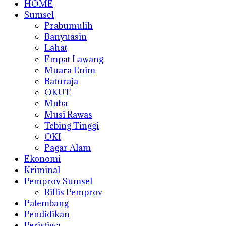
HOME
Sumsel
Prabumulih
Banyuasin
Lahat
Empat Lawang
Muara Enim
Baturaja
OKUT
Muba
Musi Rawas
Tebing Tinggi
OKI
Pagar Alam
Ekonomi
Kriminal
Pemprov Sumsel
Rillis Pemprov
Palembang
Pendidikan
Peristiwa