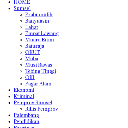
HOME
Sumsel
Prabumulih
Banyuasin
Lahat
Empat Lawang
Muara Enim
Baturaja
OKUT
Muba
Musi Rawas
Tebing Tinggi
OKI
Pagar Alam
Ekonomi
Kriminal
Pemprov Sumsel
Rillis Pemprov
Palembang
Pendidikan
Peristiwa