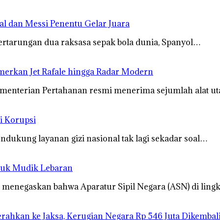
mal dan Messi Penentu Gelar Juara
ertarungan dua raksasa sepak bola dunia, Spanyol…
merkan Jet Rafale hingga Radar Modern
ementerian Pertahanan resmi menerima sejumlah alat u
i Korupsi
dukung layanan gizi nasional tak lagi sekadar soal…
tuk Mudik Lebaran
menegaskan bahwa Aparatur Sipil Negara (ASN) di lin
ahkan ke Jaksa, Kerugian Negara Rp 546 Juta Dikembal