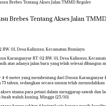
inusu Brebes Tentang Akses Jalan TMMD Reguler
nusu Brebes Tentang Akses Jalan TMMD
2 RW. 01, Desa Kalinusu, Kecamatan Bumiayu
un Karanganyar RT. 02 RW. 01, Desa Kalinusu, Kecamat
ih atas adanya jalan baru yang telah selesai dibangun 
r 4-6 meter yang membentang dari Dusun Karanganyar ke
a 75 tahun, sedangkan secara umum telah memudahkan se
adi akses utama para petani dalam menggarap sawah dan l
 buah waluh kuning. Minggu (25/10).
na hanya sekitar 4 kwintal saja karena masih kesulitan