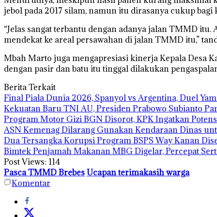
jebol pada 2017 silam, namun itu dirasanya cukup bagi 
“Jelas sangat terbantu dengan adanya jalan TMMD itu. 
mendekat ke areal persawahan di jalan TMMD itu,” tan
Mbah Marto juga mengapresiasi kinerja Kepala Desa Ka
dengan pasir dan batu itu tinggal dilakukan pengaspala
Berita Terkait
Final Piala Dunia 2026, Spanyol vs Argentina, Duel Ya
Kekuatan Baru TNI AU, Presiden Prabowo Subianto Pa
Program Motor Gizi BGN Disorot, KPK Ingatkan Potens
ASN Kemenag Dilarang Gunakan Kendaraan Dinas un
Dua Tersangka Korupsi Program BSPS Way Kanan Diser
Bimtek Penjamah Makanan MBG Digelar, Percepat Serti
Post Views:
114
Pasca TMMD Brebes
Ucapan terimakasih warga
Komentar