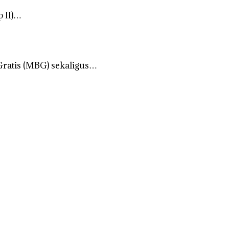
 II)…
ratis (MBG) sekaligus…