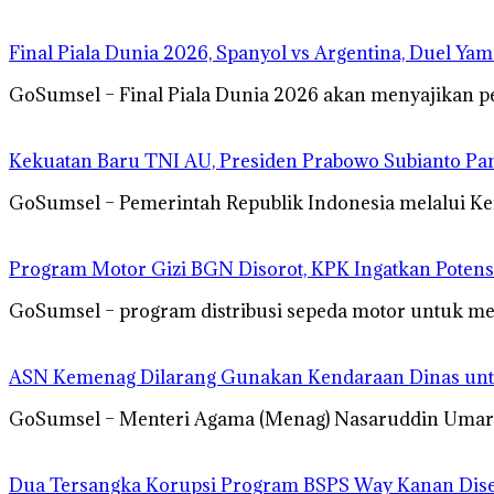
Final Piala Dunia 2026, Spanyol vs Argentina, Duel Ya
GoSumsel – Final Piala Dunia 2026 akan menyajikan p
Kekuatan Baru TNI AU, Presiden Prabowo Subianto Pa
GoSumsel – Pemerintah Republik Indonesia melalui K
Program Motor Gizi BGN Disorot, KPK Ingatkan Potens
GoSumsel – program distribusi sepeda motor untuk men
ASN Kemenag Dilarang Gunakan Kendaraan Dinas un
GoSumsel – Menteri Agama (Menag) Nasaruddin Umar 
Dua Tersangka Korupsi Program BSPS Way Kanan Diser