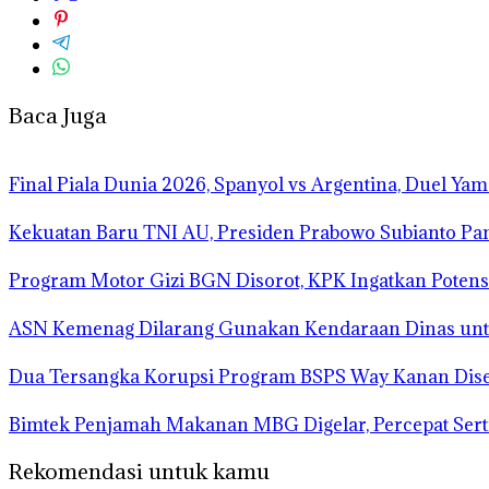
Baca Juga
Final Piala Dunia 2026, Spanyol vs Argentina, Duel Ya
Kekuatan Baru TNI AU, Presiden Prabowo Subianto Pa
Program Motor Gizi BGN Disorot, KPK Ingatkan Potens
ASN Kemenag Dilarang Gunakan Kendaraan Dinas un
Dua Tersangka Korupsi Program BSPS Way Kanan Diser
Bimtek Penjamah Makanan MBG Digelar, Percepat Serti
Rekomendasi untuk kamu