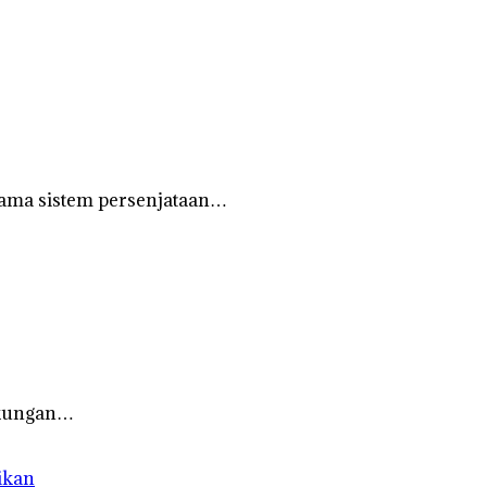
tama sistem persenjataan…
gkungan…
ikan