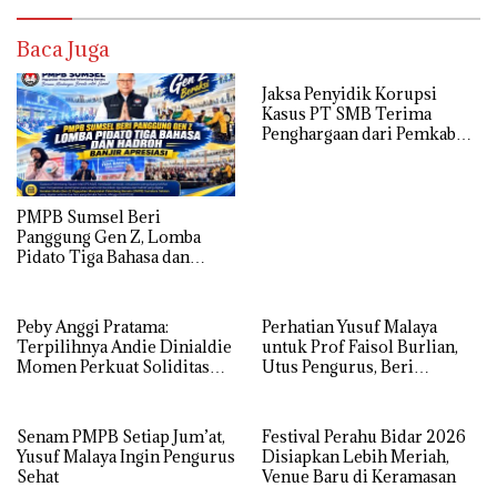
Baca Juga
Jaksa Penyidik Korupsi
Kasus PT SMB Terima
Penghargaan dari Pemkab
MUBA
PMPB Sumsel Beri
Panggung Gen Z, Lomba
Pidato Tiga Bahasa dan
Hadroh Banjir Apresiasi
Peby Anggi Pratama:
Perhatian Yusuf Malaya
Terpilihnya Andie Dinialdie
untuk Prof Faisol Burlian,
Momen Perkuat Soliditas
Utus Pengurus, Beri
Golkar Sumsel
Semangat dan Tali Kasih
Senam PMPB Setiap Jum’at,
Festival Perahu Bidar 2026
Yusuf Malaya Ingin Pengurus
Disiapkan Lebih Meriah,
Sehat
Venue Baru di Keramasan