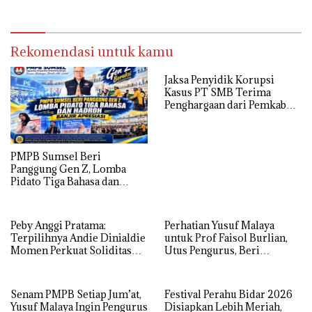
Rekomendasi untuk kamu
Jaksa Penyidik Korupsi
Kasus PT SMB Terima
Penghargaan dari Pemkab
MUBA
PMPB Sumsel Beri
Panggung Gen Z, Lomba
Pidato Tiga Bahasa dan
Hadroh Banjir Apresiasi
Peby Anggi Pratama:
Perhatian Yusuf Malaya
Terpilihnya Andie Dinialdie
untuk Prof Faisol Burlian,
Momen Perkuat Soliditas
Utus Pengurus, Beri
Golkar Sumsel
Semangat dan Tali Kasih
Senam PMPB Setiap Jum’at,
Festival Perahu Bidar 2026
Yusuf Malaya Ingin Pengurus
Disiapkan Lebih Meriah,