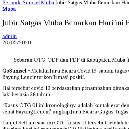
Beranda
Sumsel
Muba
Jubir Satgas Muba Benarkan Har
Muba
Jubir Satgas Muba Benarkan Hari ini 
admin
20/05/2020
Sebaran OTG, ODP dan PDP di Kabupaten Muba (i
GoSumsel –
Melalui Juru Bicara Covid 19, satuan tuga
Bayung Lencir terkonfirmasi positif.
Hal tersebut covid-19 berdasarkan penambahan dimaksud 
laki berusia 28 tahun.
“Kasus OTG 01 ini kronologinya adalah kontak erat den
sehat Bayung Lencir,” ungkap Juru Bicara Gugus Tugas 
Lanjut Seftiani saat ini OTG kasus 01 tersebut setelah 
diterima hari ini rabu tanggal 20 Mei bahwa hasil swab 