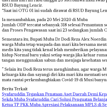
RSUD Bayung Lencir.
“Saat ini OTG 01 ini sudah dirawat di RSUD Bayung Len
Ia menambahkan, pada 20 Mei 2020 di Muba
Jumlah ODP tercatat sebanyak 318 selesai Pemantaun s
dan Proses Pengawasan saat ini 23 sedangkan jumlah OTG
Sementara itu, Bupati Muba Dr Dodi Reza Alex Noerdin
warga Muba tetap waspada dan mari kita bersama ment
medis kita yang tidak kenal lelah memberikan pelayanan
hidup Normal baru yakni setiap warga jika keluar rumah 
tangan menggunakan sabun dan menjaga kesehatan serta
” Selain itu Dodi Reza terus menghimbau, agar warga 
keluarga kita dan sayangi diri kita mari kita mentaa
mata rantai perkembangbiakan Covid-19 di Musi banyuas
Berita Terkait
Syafaruddin Tegaskan Penataan Aset Daerah Demi Kep
Sekda Muba Syafaruddin Cari Solusi Penguatan Belanj
Ketua TP PKK Muba Apresiasi Pelaksanaan MPLS di Se