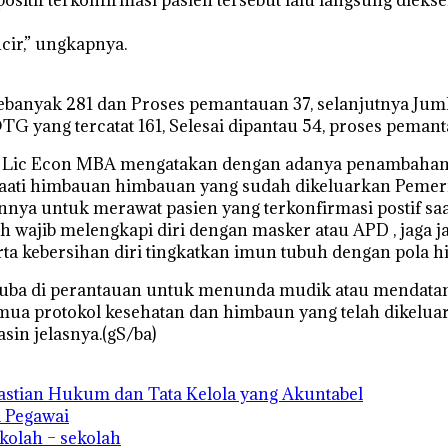
cir,” ungkapnya.
ebanyak 281 dan Proses pemantauan 37, selanjutnya Juml
 yang tercatat 161, Selesai dipantau 54, proses pemanta
 Lic Econ MBA mengatakan dengan adanya penambahan 1 k
aati himbauan himbauan yang sudah dikeluarkan Pemerin
nya untuk merawat pasien yang terkonfirmasi postif saat
wajib melengkapi diri dengan masker atau APD , jaga jarak
 kebersihan diri tingkatkan imun tubuh dengan pola hi
Muba di perantauan untuk menunda mudik atau mendatang
ti semua protokol kesehatan dan himbaun yang telah dik
in jelasnya.(gS/ba)
astian Hukum dan Tata Kelola yang Akuntabel
a Pegawai
kolah – sekolah