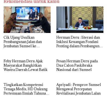
Rekomendasi untuk kamu
Cik Ujang Usulkan
Herman Deru : literasi dan
Pembangunan Jalan dan
Inklusi Keuangan Fondasi
Jembatan Sumsel ke
Penting dalam Pembangunan
Kementerian PU
SDM
Feby Herman Deru Ajak
Pesan Herman Deru pada
Masyarakat Bangkitkan
Dua Calon Paskibraka
Wastra Daerah Lewat Batik
Nasional dari Sumsel
Tingkatkan Kompetensi
Apriyadi : Pemprov Sumsel
Tenaga Medis, HD Dukung
Mengawal Percepatan
Pertemuan Ilmiah Tahunan
Revitalisasi Jembatan Lalan
ke-17 PERDICI