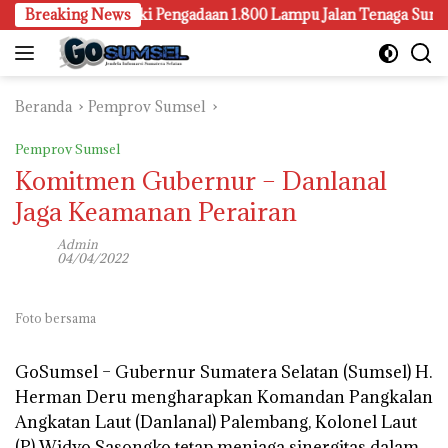
Langsung
ang Juga Selidiki Pengadaan 1.800 Lampu Jalan Tenaga Surya
Breaking News
ke
konten
Beranda
Pemprov Sumsel
Pemprov Sumsel
Komitmen Gubernur – Danlanal
Jaga Keamanan Perairan
Admin
04/04/2022
Foto bersama
GoSumsel –
Gubernur Sumatera Selatan (Sumsel) H.
Herman Deru mengharapkan Komandan Pangkalan
Angkatan Laut (Danlanal) Palembang, Kolonel Laut
(P) Widyo Sasongko tetap menjaga sinergitas dalam