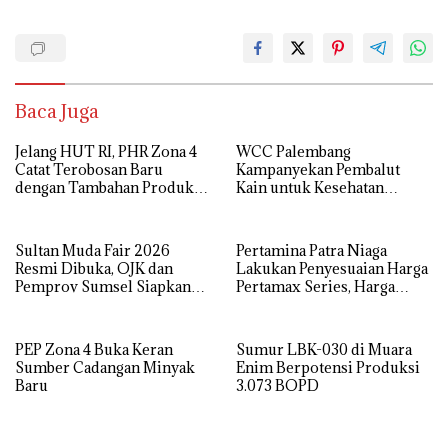
Baca Juga
Jelang HUT RI, PHR Zona 4
WCC Palembang
Catat Terobosan Baru
Kampanyekan Pembalut
dengan Tambahan Produksi
Kain untuk Kesehatan
Minyak dan Gas
Wanita
Sultan Muda Fair 2026
Pertamina Patra Niaga
Resmi Dibuka, OJK dan
Lakukan Penyesuaian Harga
Pemprov Sumsel Siapkan
Pertamax Series, Harga
Generasi Muda Melek
Pertalite dan Solar Subsidi
Finansial dan Siap Jadi
Tetap
Pengusaha
PEP Zona 4 Buka Keran
Sumur LBK-030 di Muara
Sumber Cadangan Minyak
Enim Berpotensi Produksi
Baru
3.073 BOPD