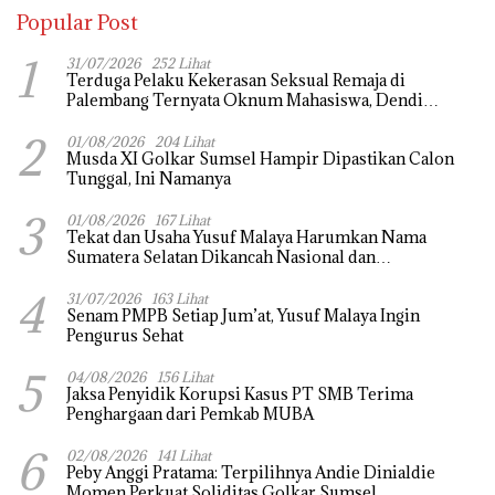
Popular Post
1
31/07/2026
252 Lihat
Terduga Pelaku Kekerasan Seksual Remaja di
Palembang Ternyata Oknum Mahasiswa, Dendi
Saputra Masih Diburu
2
01/08/2026
204 Lihat
Musda XI Golkar Sumsel Hampir Dipastikan Calon
Tunggal, Ini Namanya
3
01/08/2026
167 Lihat
Tekat dan Usaha Yusuf Malaya Harumkan Nama
Sumatera Selatan Dikancah Nasional dan
Internasional
4
31/07/2026
163 Lihat
Senam PMPB Setiap Jum’at, Yusuf Malaya Ingin
Pengurus Sehat
5
04/08/2026
156 Lihat
Jaksa Penyidik Korupsi Kasus PT SMB Terima
Penghargaan dari Pemkab MUBA
6
02/08/2026
141 Lihat
Peby Anggi Pratama: Terpilihnya Andie Dinialdie
Momen Perkuat Soliditas Golkar Sumsel