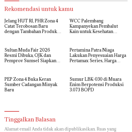
Rekomendasi untuk kamu
Jelang HUT RI, PHR Zona 4
WCC Palembang
Catat Terobosan Baru
Kampanyekan Pembalut
dengan Tambahan Produksi
Kain untuk Kesehatan
Minyak dan Gas
Wanita
Sultan Muda Fair 2026
Pertamina Patra Niaga
Resmi Dibuka, OJK dan
Lakukan Penyesuaian Harga
Pemprov Sumsel Siapkan
Pertamax Series, Harga
Generasi Muda Melek
Pertalite dan Solar Subsidi
Finansial dan Siap Jadi
Tetap
Pengusaha
PEP Zona 4 Buka Keran
Sumur LBK-030 di Muara
Sumber Cadangan Minyak
Enim Berpotensi Produksi
Baru
3.073 BOPD
Tinggalkan Balasan
Alamat email Anda tidak akan dipublikasikan.
Ruas yang