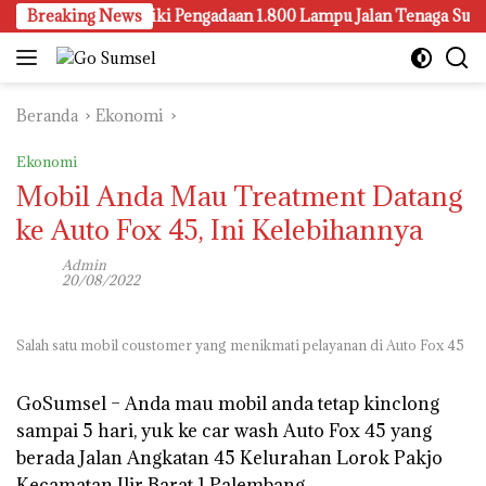
Langsung
embang Juga Selidiki Pengadaan 1.800 Lampu Jalan Tenaga Surya
Breaking News
ke
konten
Beranda
Ekonomi
Ekonomi
Mobil Anda Mau Treatment Datang
ke Auto Fox 45, Ini Kelebihannya
Admin
20/08/2022
Salah satu mobil coustomer yang menikmati pelayanan di Auto Fox 45
GoSumsel –
Anda mau mobil anda tetap kinclong
sampai 5 hari, yuk ke car wash Auto Fox 45 yang
berada Jalan Angkatan 45 Kelurahan Lorok Pakjo
Kecamatan Ilir Barat 1 Palembang.