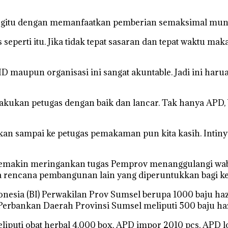
itu dengan memanfaatkan pemberian semaksimal mungkin
eperti itu. Jika tidak tepat sasaran dan tepat waktu m
maupun organisasi ini sangat akuntable. Jadi ini harua 
ilakukan petugas dengan baik dan lancar. Tak hanya APD,
kan sampai ke petugas pemakaman pun kita kasih. Intiny
makin meringankan tugas Pemprov menanggulangi wabah
 rencana pembangunan lain yang diperuntukkan bagi ke
nesia (BI) Perwakilan Prov Sumsel berupa 1000 baju haz
rbankan Daerah Provinsi Sumsel meliputi 500 baju haz
iputi obat herbal 4.000 box, APD impor 2010 pcs, APD l