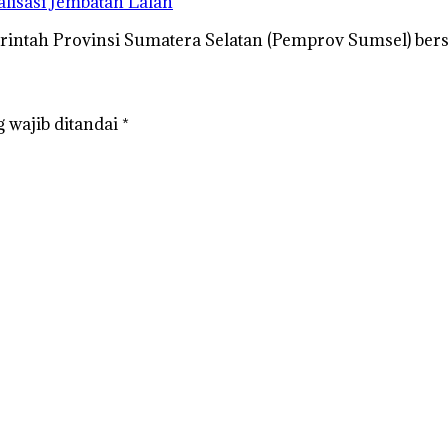
lisasi Jembatan Lalan
erintah Provinsi Sumatera Selatan (Pemprov Sumsel) b
 wajib ditandai
*