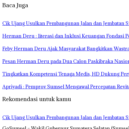
Baca Juga
Cik Ujang Usulkan Pembangunan Jalan dan Jembatan 
Herman Deru : literasi dan Inklusi Keuangan Fondas
Feby Herman Deru Ajak Masyarakat Bangkitkan Wastra
Pesan Herman Deru pada Dua Calon Paskibraka Nasion
Tingkatkan Kompetensi Tenaga Medis, HD Dukung Per
Apriyadi : Pemprov Sumsel Mengawal Percepatan Revita
Rekomendasi untuk kamu
Cik Ujang Usulkan Pembangunan Jalan dan Jembatan 
GoSumsel – Wakil Gubernur Sumatera Selatan (Sumsel)