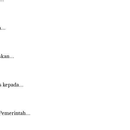
da…
askan…
us kepada…
 Pemerintah…