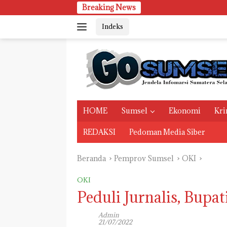
Langsung
Breaking News
PMPB Sums
ke
Indeks
konten
HOME
Sumsel
Ekonomi
Kri
REDAKSI
Pedoman Media Siber
Beranda
Pemprov Sumsel
OKI
OKI
Peduli Jurnalis, Bupa
Admin
21/07/2022