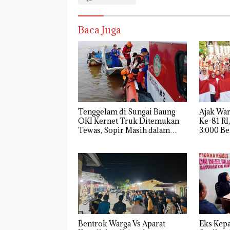
Baca Juga
Tenggelam di Sungai Baung
Ajak Wa
OKI Kernet Truk Ditemukan
Ke-81 RI
Tewas, Sopir Masih dalam
3.000 Be
Pencarian
Bentrok Warga Vs Aparat
Eks Kepa