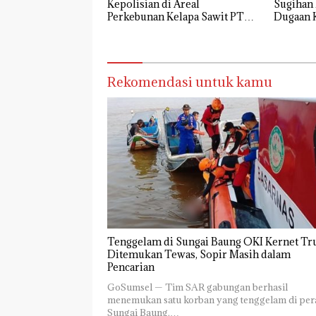
Kepolisian di Areal
Sugihan 
Perkebunan Kelapa Sawit PT
Dugaan K
BCP, Timbulkan Korban
Rekomendasi untuk kamu
Tenggelam di Sungai Baung OKI Kernet Tr
Ditemukan Tewas, Sopir Masih dalam
Pencarian
GoSumsel — Tim SAR gabungan berhasil
menemukan satu korban yang tenggelam di per
Sungai Baung,…