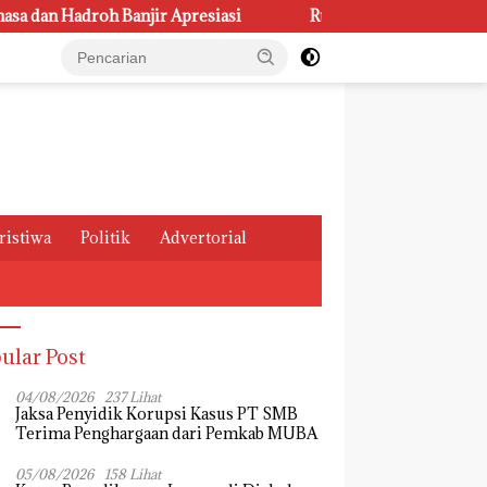
anjir Apresiasi
Rumah Sehat Lansia Pos Pangkalan Sand
ristiwa
Politik
Advertorial
ular Post
04/08/2026
237 Lihat
Jaksa Penyidik Korupsi Kasus PT SMB
Terima Penghargaan dari Pemkab MUBA
05/08/2026
158 Lihat