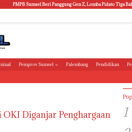
el Beri Panggung Gen Z, Lomba Pidato Tiga Bahasa dan Hadroh B
minal
Pemprov Sumsel
Palembang
Pendidikan
Pe
Pop
1
ti OKI Diganjar Penghargaan