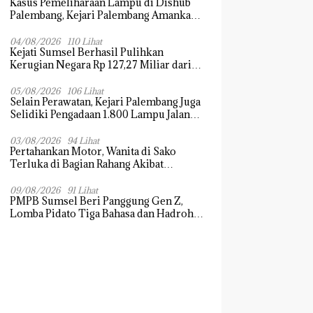
Kasus Pemeliharaan Lampu di Dishub
Palembang, Kejari Palembang Amankan
Barang Bukti Dokumen, Uang dan
Perhiasan
04/08/2026
110 Lihat
Kejati Sumsel Berhasil Pulihkan
Kerugian Negara Rp 127,27 Miliar dari
Kasus Lahan PT SMB
05/08/2026
106 Lihat
Selain Perawatan, Kejari Palembang Juga
Selidiki Pengadaan 1.800 Lampu Jalan
Tenaga Surya
03/08/2026
94 Lihat
Pertahankan Motor, Wanita di Sako
Terluka di Bagian Rahang Akibat
Hantaman Kayu
09/08/2026
91 Lihat
PMPB Sumsel Beri Panggung Gen Z,
Lomba Pidato Tiga Bahasa dan Hadroh
Banjir Apresiasi