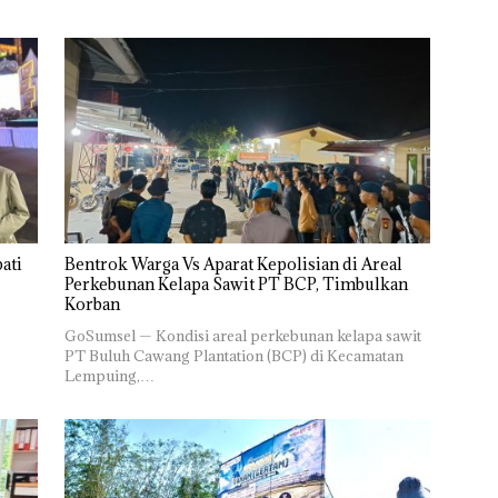
ati
Bentrok Warga Vs Aparat Kepolisian di Areal
Perkebunan Kelapa Sawit PT BCP, Timbulkan
Korban
GoSumsel — Kondisi areal perkebunan kelapa sawit
PT Buluh Cawang Plantation (BCP) di Kecamatan
Lempuing,…