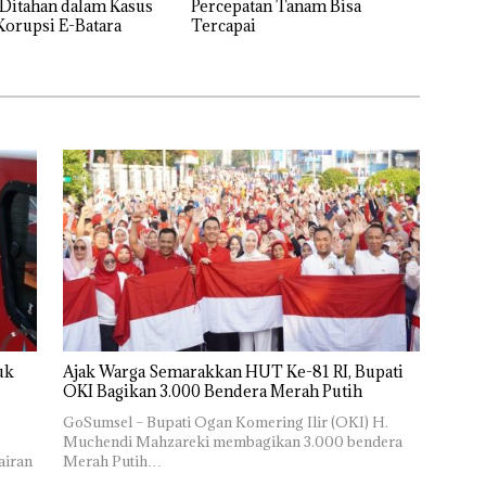
Ditahan dalam Kasus
Percepatan Tanam Bisa
orupsi E-Batara
Tercapai
uk
Ajak Warga Semarakkan HUT Ke-81 RI, Bupati
OKI Bagikan 3.000 Bendera Merah Putih
GoSumsel – Bupati Ogan Komering Ilir (OKI) H.
Muchendi Mahzareki membagikan 3.000 bendera
airan
Merah Putih…