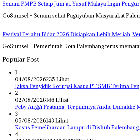
Senam PMPB Setiap Jum’at, Yusuf Malaya Ingin Pengur
GoSumsel – Senam sehat Paguyuban Masyarakat Palemb
Festival Perahu Bidar 2026 Disiapkan Lebih Meriah, V
GoSumsel – Pemerintah Kota Palembang terus mematan
Popular Post
1
04/08/2026
235 Lihat
Jaksa Penyidik Korupsi Kasus PT SMB Terima P
2
02/08/2026
146 Lihat
Peby Anggi Pratama: Terpilihnya Andie Dinialdie
3
05/08/2026
143 Lihat
Kasus Pemeliharaan Lampu di Dishub Palembang,
4