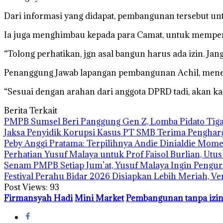
Dari informasi yang didapat, pembangunan tersebut u
Ia juga menghimbau kepada para Camat, untuk memperh
“Tolong perhatikan, jgn asal bangun harus ada izin. Jan
Penanggung Jawab lapangan pembangunan Achil, mene
“Sesuai dengan arahan dari anggota DPRD tadi, akan k
Berita Terkait
PMPB Sumsel Beri Panggung Gen Z, Lomba Pidato Tiga
Jaksa Penyidik Korupsi Kasus PT SMB Terima Pengha
Peby Anggi Pratama: Terpilihnya Andie Dinialdie Mome
Perhatian Yusuf Malaya untuk Prof Faisol Burlian, Utu
Senam PMPB Setiap Jum’at, Yusuf Malaya Ingin Pengur
Festival Perahu Bidar 2026 Disiapkan Lebih Meriah, V
Post Views:
93
Firmansyah Hadi
Mini Market
Pembangunan tanpa izi