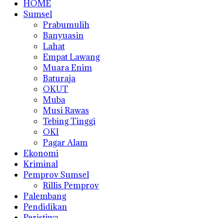
HOME
Sumsel
Prabumulih
Banyuasin
Lahat
Empat Lawang
Muara Enim
Baturaja
OKUT
Muba
Musi Rawas
Tebing Tinggi
OKI
Pagar Alam
Ekonomi
Kriminal
Pemprov Sumsel
Rillis Pemprov
Palembang
Pendidikan
Peristiwa