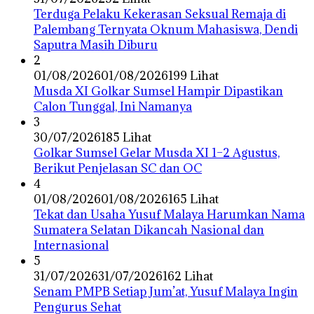
Terduga Pelaku Kekerasan Seksual Remaja di
Palembang Ternyata Oknum Mahasiswa, Dendi
Saputra Masih Diburu
2
01/08/2026
01/08/2026
199 Lihat
Musda XI Golkar Sumsel Hampir Dipastikan
Calon Tunggal, Ini Namanya
3
30/07/2026
185 Lihat
Golkar Sumsel Gelar Musda XI 1–2 Agustus,
Berikut Penjelasan SC dan OC
4
01/08/2026
01/08/2026
165 Lihat
Tekat dan Usaha Yusuf Malaya Harumkan Nama
Sumatera Selatan Dikancah Nasional dan
Internasional
5
31/07/2026
31/07/2026
162 Lihat
Senam PMPB Setiap Jum’at, Yusuf Malaya Ingin
Pengurus Sehat