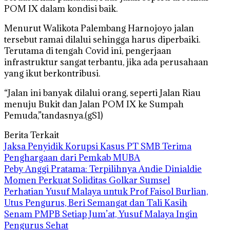
POM IX dalam kondisi baik.
Menurut Walikota Palembang Harnojoyo jalan
tersebut ramai dilalui sehingga harus diperbaiki.
Terutama di tengah Covid ini, pengerjaan
infrastruktur sangat terbantu, jika ada perusahaan
yang ikut berkontribusi.
“Jalan ini banyak dilalui orang, seperti Jalan Riau
menuju Bukit dan Jalan POM IX ke Sumpah
Pemuda,”tandasnya.(gS1)
Berita Terkait
Jaksa Penyidik Korupsi Kasus PT SMB Terima
Penghargaan dari Pemkab MUBA
Peby Anggi Pratama: Terpilihnya Andie Dinialdie
Momen Perkuat Soliditas Golkar Sumsel
Perhatian Yusuf Malaya untuk Prof Faisol Burlian,
Utus Pengurus, Beri Semangat dan Tali Kasih
Senam PMPB Setiap Jum’at, Yusuf Malaya Ingin
Pengurus Sehat