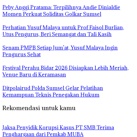
Peby Anggi Pratama: Terpilihnya Andie Dinialdie
Momen Perkuat Soliditas Golkar Sumsel
Perhatian Yusuf Malaya untuk Prof Faisol Burlian,
Utus Pengurus, Beri Semangat dan Tali Kasih
Senam PMPB Setiap Jum’at, Yusuf Malaya Ingin
Pengurus Sehat
Festival Perahu Bidar 2026 Disiapkan Lebih Meriah,
Venue Baru di Keramasan
Ditpolairud Polda Sumsel Gelar Pelatihan
Kemampuan Teknis Penegakan Hukum
Rekomendasi untuk kamu
Jaksa Penyidik Korupsi Kasus PT SMB Terima
Penghargaan dari Pemkab MUBA