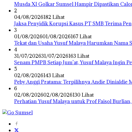
Musda XI Golkar Sumsel Hampir Dipastikan Calo
2
04/08/2026
182 Lihat
Jaksa Penyidik Korupsi Kasus PT SMB Terima P
3
01/08/2026
01/08/2026
167 Lihat
Tekat dan Usaha Yusuf Malaya Harumkan Nama Su
4
31/07/2026
31/07/2026
163 Lihat
Senam PMPB Setiap Jum’at, Yusuf Malaya Ingin P
5
02/08/2026
143 Lihat
Peby Anggi Pratama: Terpilihnya Andie Dinialdie
6
02/08/2026
02/08/2026
130 Lihat
Perhatian Yusuf Malaya untuk Prof Faisol Burlian,