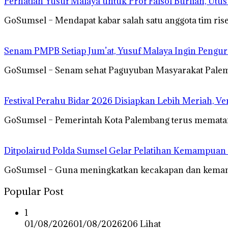
Perhatian Yusuf Malaya untuk Prof Faisol Burlian, Utu
GoSumsel – Mendapat kabar salah satu anggota tim rise
Senam PMPB Setiap Jum’at, Yusuf Malaya Ingin Pengur
GoSumsel – Senam sehat Paguyuban Masyarakat Palemb
Festival Perahu Bidar 2026 Disiapkan Lebih Meriah, V
GoSumsel – Pemerintah Kota Palembang terus mematan
Ditpolairud Polda Sumsel Gelar Pelatihan Kemampua
GoSumsel – Guna meningkatkan kecakapan dan kemamp
Popular Post
1
01/08/2026
01/08/2026
206 Lihat