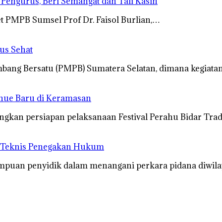
s Pengurus, Beri Semangat dan Tali Kasih
t PMPB Sumsel Prof Dr. Faisol Burlian,…
us Sehat
ang Bersatu (PMPB) Sumatera Selatan, dimana kegiatan
enue Baru di Keramasan
gkan persiapan pelaksanaan Festival Perahu Bidar Tra
n Teknis Penegakan Hukum
uan penyidik dalam menangani perkara pidana diwilay