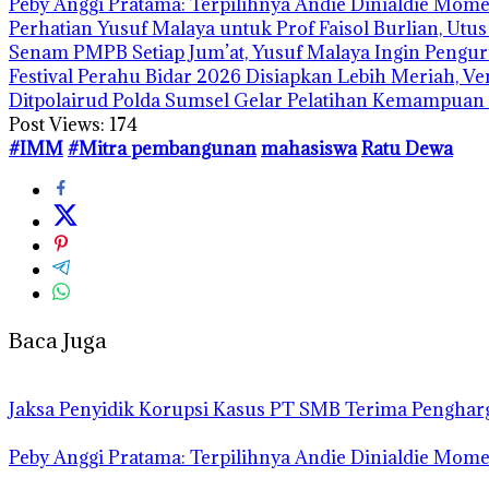
Peby Anggi Pratama: Terpilihnya Andie Dinialdie Mome
Perhatian Yusuf Malaya untuk Prof Faisol Burlian, Utu
Senam PMPB Setiap Jum’at, Yusuf Malaya Ingin Pengur
Festival Perahu Bidar 2026 Disiapkan Lebih Meriah, V
Ditpolairud Polda Sumsel Gelar Pelatihan Kemampua
Post Views:
174
#IMM
#Mitra pembangunan
mahasiswa
Ratu Dewa
Baca Juga
Jaksa Penyidik Korupsi Kasus PT SMB Terima Pengha
Peby Anggi Pratama: Terpilihnya Andie Dinialdie Mome