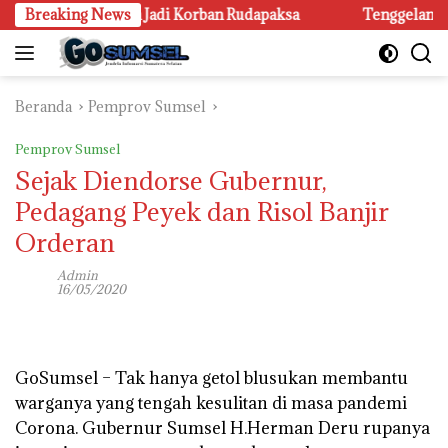
Langsung
 Banyuasin Jadi Korban Rudapaksa
Breaking News
Tenggelam di Sungai B
ke
konten
Beranda
Pemprov Sumsel
Pemprov Sumsel
Sejak Diendorse Gubernur,
Pedagang Peyek dan Risol Banjir
Orderan
Admin
16/05/2020
GoSumsel –
Tak hanya getol blusukan membantu
warganya yang tengah kesulitan di masa pandemi
Corona. Gubernur Sumsel H.Herman Deru rupanya