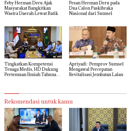
Feby Herman Deru Ajak
Pesan Herman Deru pada
Masyarakat Bangkitkan
Dua Calon Paskibraka
Wastra Daerah Lewat Batik
Nasional dari Sumsel
Tingkatkan Kompetensi
Apriyadi : Pemprov Sumsel
Tenaga Medis, HD Dukung
Mengawal Percepatan
Pertemuan Ilmiah Tahunan
Revitalisasi Jembatan Lalan
ke-17 PERDICI
Rekomendasi untuk kamu