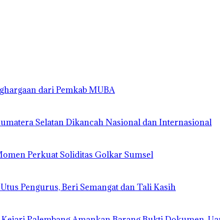
enghargaan dari Pemkab MUBA
matera Selatan Dikancah Nasional dan Internasional
 Momen Perkuat Soliditas Golkar Sumsel
 Utus Pengurus, Beri Semangat dan Tali Kasih
 Kejari Palembang Amankan Barang Bukti Dokumen, Ua