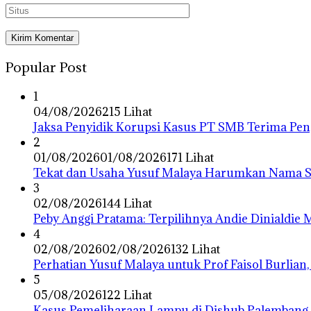
Popular Post
1
04/08/2026
215 Lihat
Jaksa Penyidik Korupsi Kasus PT SMB Terima P
2
01/08/2026
01/08/2026
171 Lihat
Tekat dan Usaha Yusuf Malaya Harumkan Nama Su
3
02/08/2026
144 Lihat
Peby Anggi Pratama: Terpilihnya Andie Dinialdie
4
02/08/2026
02/08/2026
132 Lihat
Perhatian Yusuf Malaya untuk Prof Faisol Burlian,
5
05/08/2026
122 Lihat
Kasus Pemeliharaan Lampu di Dishub Palembang,