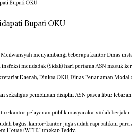
apati Bupati OKU
Didapati Bupati OKU
eilwansyah menyambangi beberapa kantor Dinas instans
nsfeksi mendadak (Sidak) hari pertama ASN masuk kerja p
kretariat Daerah, Dinkes OKU, Dinas Penanaman Modal d
n sekaligus pembinaan disiplin ASN pasca libur lebaran 
tor-kantor pelayanan publik masyarakat sudah berjalan
 sudah bagus, kantor-kantor juga sudah rapi bahkan pa
rom House (WFH),” ungkap Teddy.