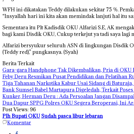
WFH ini dikatakan Teddy dilakukan sekitar 75 %. Pe
“Insyallah hari ini kita akan memindak lanjuti hal itu 
Sementara itu Plt Kadisdik OKU Alfarizi S.E, AK meng
bagi kami Disdik OKU, Cukup terkejut ya tadi saya lagi
Alfarizi bersyukur seluruh ASN di lingkungan Disdik OK
(Teddy red),” pungkasnya. (Syah)
Berita Terkait
Gara-gara Handphone Tak Dikembalikan, Pria di OKU 
Feby Deru Resmikan Pusat Pendidikan dan Pelatihan 
Tiga Tahanan Narkotika Kabur Usai Sidang di Baturaja, 
Bank Sumsel Babel Martapura Digeledah, Terkait Pose
Kunker, Herman Deru : Ada Persoalan Jangan Disampai
Dua Dapur SPPG Polres OKU Segera Beroperasi, Ini A
Post Views:
96
Plh Bupati OKU
Sudah pasca libur lebaran
Komentar