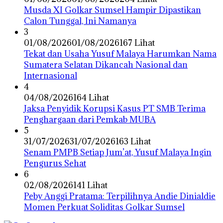
Musda XI Golkar Sumsel Hampir Dipastikan
Calon Tunggal, Ini Namanya
3
01/08/2026
01/08/2026
167 Lihat
Tekat dan Usaha Yusuf Malaya Harumkan Nama
Sumatera Selatan Dikancah Nasional dan
Internasional
4
04/08/2026
164 Lihat
Jaksa Penyidik Korupsi Kasus PT SMB Terima
Penghargaan dari Pemkab MUBA
5
31/07/2026
31/07/2026
163 Lihat
Senam PMPB Setiap Jum’at, Yusuf Malaya Ingin
Pengurus Sehat
6
02/08/2026
141 Lihat
Peby Anggi Pratama: Terpilihnya Andie Dinialdie
Momen Perkuat Soliditas Golkar Sumsel