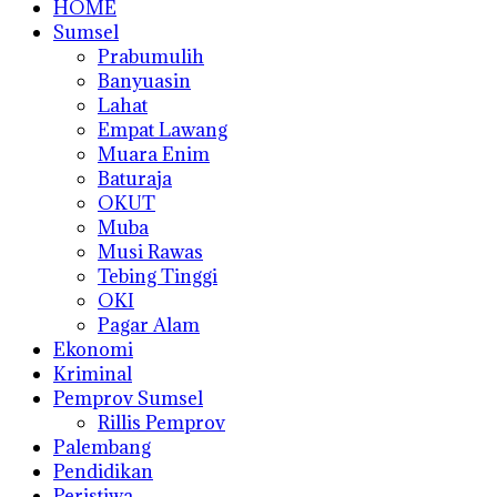
HOME
Sumsel
Prabumulih
Banyuasin
Lahat
Empat Lawang
Muara Enim
Baturaja
OKUT
Muba
Musi Rawas
Tebing Tinggi
OKI
Pagar Alam
Ekonomi
Kriminal
Pemprov Sumsel
Rillis Pemprov
Palembang
Pendidikan
Peristiwa