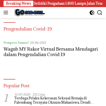
Langsung
ejari Palembang Juga Selidiki Pengadaan 1.800 Lampu Jalan Tenaga
Breaking News
ke
konten
Pengendalian Covid-19
Pemprov Sumsel
29/06/2021
Wagub MY Rakor Virtual Bersama Mendagari
dalam Pengendalian Covid 19
Popular Post
1
31/07/2026
252 Lihat
Terduga Pelaku Kekerasan Seksual Remaja di
Palembang Ternyata Oknum Mahasiswa, Dendi