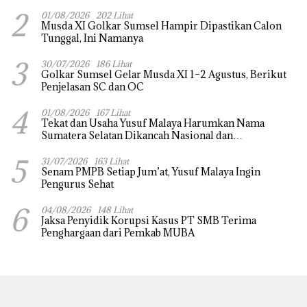
Saputra Masih Diburu
2
01/08/2026
202 Lihat
Musda XI Golkar Sumsel Hampir Dipastikan Calon
Tunggal, Ini Namanya
3
30/07/2026
186 Lihat
Golkar Sumsel Gelar Musda XI 1–2 Agustus, Berikut
Penjelasan SC dan OC
4
01/08/2026
167 Lihat
Tekat dan Usaha Yusuf Malaya Harumkan Nama
Sumatera Selatan Dikancah Nasional dan
Internasional
5
31/07/2026
163 Lihat
Senam PMPB Setiap Jum’at, Yusuf Malaya Ingin
Pengurus Sehat
6
04/08/2026
148 Lihat
Jaksa Penyidik Korupsi Kasus PT SMB Terima
Penghargaan dari Pemkab MUBA