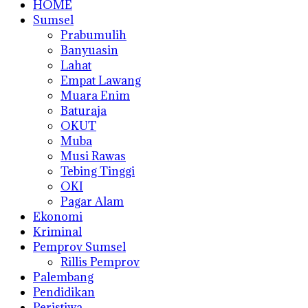
HOME
Sumsel
Prabumulih
Banyuasin
Lahat
Empat Lawang
Muara Enim
Baturaja
OKUT
Muba
Musi Rawas
Tebing Tinggi
OKI
Pagar Alam
Ekonomi
Kriminal
Pemprov Sumsel
Rillis Pemprov
Palembang
Pendidikan
Peristiwa