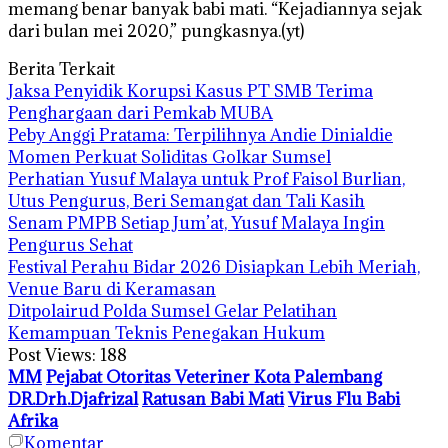
memang benar banyak babi mati. “Kejadiannya sejak
dari bulan mei 2020,” pungkasnya.(yt)
Berita Terkait
Jaksa Penyidik Korupsi Kasus PT SMB Terima
Penghargaan dari Pemkab MUBA
Peby Anggi Pratama: Terpilihnya Andie Dinialdie
Momen Perkuat Soliditas Golkar Sumsel
Perhatian Yusuf Malaya untuk Prof Faisol Burlian,
Utus Pengurus, Beri Semangat dan Tali Kasih
Senam PMPB Setiap Jum’at, Yusuf Malaya Ingin
Pengurus Sehat
Festival Perahu Bidar 2026 Disiapkan Lebih Meriah,
Venue Baru di Keramasan
Ditpolairud Polda Sumsel Gelar Pelatihan
Kemampuan Teknis Penegakan Hukum
Post Views:
188
MM
Pejabat Otoritas Veteriner Kota Palembang
DR.Drh.Djafrizal
Ratusan Babi Mati
Virus Flu Babi
Afrika
Komentar