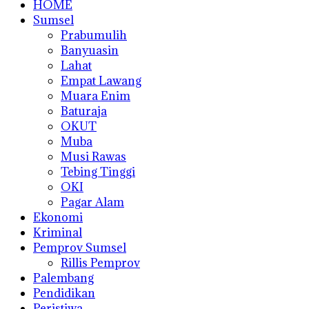
HOME
Sumsel
Prabumulih
Banyuasin
Lahat
Empat Lawang
Muara Enim
Baturaja
OKUT
Muba
Musi Rawas
Tebing Tinggi
OKI
Pagar Alam
Ekonomi
Kriminal
Pemprov Sumsel
Rillis Pemprov
Palembang
Pendidikan
Peristiwa