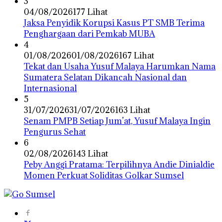
3
04/08/2026
177 Lihat
Jaksa Penyidik Korupsi Kasus PT SMB Terima
Penghargaan dari Pemkab MUBA
4
01/08/2026
01/08/2026
167 Lihat
Tekat dan Usaha Yusuf Malaya Harumkan Nama
Sumatera Selatan Dikancah Nasional dan
Internasional
5
31/07/2026
31/07/2026
163 Lihat
Senam PMPB Setiap Jum’at, Yusuf Malaya Ingin
Pengurus Sehat
6
02/08/2026
143 Lihat
Peby Anggi Pratama: Terpilihnya Andie Dinialdie
Momen Perkuat Soliditas Golkar Sumsel