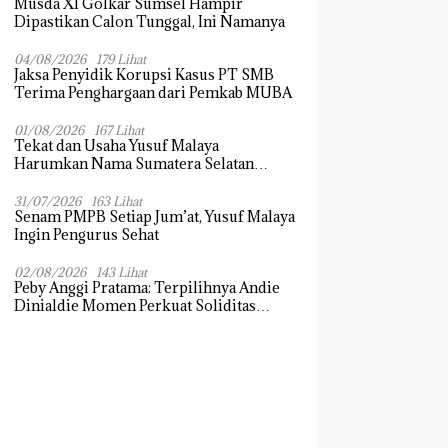
Musda XI Golkar Sumsel Hampir
Dipastikan Calon Tunggal, Ini Namanya
04/08/2026
179 Lihat
Jaksa Penyidik Korupsi Kasus PT SMB
Terima Penghargaan dari Pemkab MUBA
01/08/2026
167 Lihat
Tekat dan Usaha Yusuf Malaya
Harumkan Nama Sumatera Selatan
Dikancah Nasional dan Internasional
31/07/2026
163 Lihat
Senam PMPB Setiap Jum’at, Yusuf Malaya
Ingin Pengurus Sehat
02/08/2026
143 Lihat
Peby Anggi Pratama: Terpilihnya Andie
Dinialdie Momen Perkuat Soliditas
Golkar Sumsel