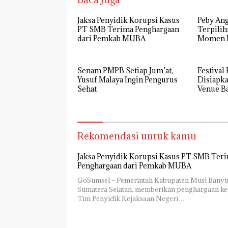
Jaksa Penyidik Korupsi Kasus
Peby Ang
PT SMB Terima Penghargaan
Terpilih
dari Pemkab MUBA
Momen P
Golkar 
Senam PMPB Setiap Jum’at,
Festival
Yusuf Malaya Ingin Pengurus
Disiapka
Sehat
Venue B
Rekomendasi untuk kamu
Jaksa Penyidik Korupsi Kasus PT SMB Ter
Penghargaan dari Pemkab MUBA
GoSumsel – Pemerintah Kabupaten Musi Banyu
Sumatera Selatan, memberikan penghargaan k
Tim Penyidik Kejaksaan Negeri…