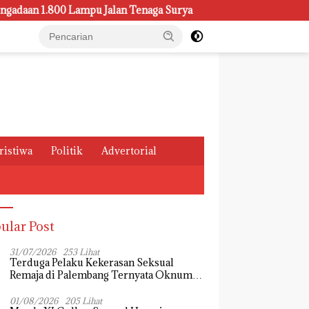
.800 Lampu Jalan Tenaga Surya
Kasus Pemeliharaan Lampu
ristiwa
Politik
Advertorial
ular Post
31/07/2026
253 Lihat
Terduga Pelaku Kekerasan Seksual
Remaja di Palembang Ternyata Oknum
Mahasiswa, Dendi Saputra Masih Diburu
01/08/2026
205 Lihat