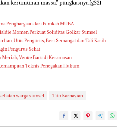
lkan kerumunan massa,” pungkasnya.(gS2)
rima Penghargaan dari Pemkab MUBA
nialdie Momen Perkuat Soliditas Golkar Sumsel
urlian, Utus Pengurus, Beri Semangat dan Tali Kasih
ngin Pengurus Sehat
h Meriah, Venue Baru di Keramasan
an Kemampuan Teknis Penegakan Hukum
sehatan warga sumsel
Tito Karnavian