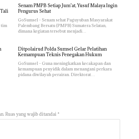
Senam PMPB Setiap Jum’at, Yusuf Malaya Ingin
Tali
Pengurus Sehat
GoSumsel – Senam sehat Paguyuban Masyarakat
 tim
Palembang Bersatu (PMPB) Sumatera Selatan,
dimana kegiatan tersebut menjadi…
h
Ditpolairud Polda Sumsel Gelar Pelatihan
Kemampuan Teknis Penegakan Hukum
GoSumsel – Guna meningkatkan kecakapan dan
kemampuan penyidik dalam menangani perkara
pidana diwilayah perairan. Direktorat…
n.
Ruas yang wajib ditandai
*