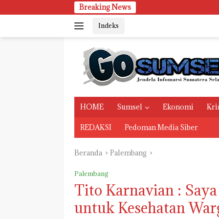
Langsung
Breaking News
ke
Indeks
konten
HOME
Sumsel
Ekonomi
Kri
REDAKSI
Pedoman Media Siber
Beranda
Palembang
Palembang
Tito Karnavian : Say
untuk Kesehatan War