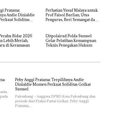
gi Pratama:
Perhatian Yusuf Malaya untuk
nya Andie Dinialdie
Prof Faisol Burlian, Utus
erkuat Soliditas
Pengurus, Beri Semangat dan
Sumsel
Tali Kasih
 Perahu Bidar 2026
Ditpolairud Polda Sumsel
n Lebih Meriah,
Gelar Pelatihan Kemampuan
aru di Keramasan
Teknis Penegakan Hukum
ima
Peby Anggi Pratama: Terpilihnya Andie
Dinialdie Momen Perkuat Soliditas Golkar
Sumsel
asin,
epada
Palembang – Anggota DPRD Kota Palembang dua
periode dari Fraksi Partai Golkar, Peby Anggi
Pratama,…