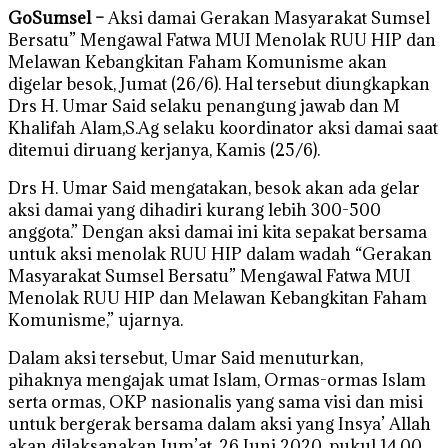
GoSumsel –
Aksi damai Gerakan Masyarakat Sumsel
Bersatu” Mengawal Fatwa MUI Menolak RUU HIP dan
Melawan Kebangkitan Faham Komunisme akan
digelar besok, Jumat (26/6). Hal tersebut diungkapkan
Drs H. Umar Said selaku penangung jawab dan M
Khalifah Alam,S.Ag selaku koordinator aksi damai saat
ditemui diruang kerjanya, Kamis (25/6).
Drs H. Umar Said mengatakan, besok akan ada gelar
aksi damai yang dihadiri kurang lebih 300-500
anggota.” Dengan aksi damai ini kita sepakat bersama
untuk aksi menolak RUU HIP dalam wadah “Gerakan
Masyarakat Sumsel Bersatu” Mengawal Fatwa MUI
Menolak RUU HIP dan Melawan Kebangkitan Faham
Komunisme,” ujarnya.
Dalam aksi tersebut, Umar Said menuturkan,
pihaknya mengajak umat Islam, Ormas-ormas Islam
serta ormas, OKP nasionalis yang sama visi dan misi
untuk bergerak bersama dalam aksi yang Insya’ Allah
akan dilaksanakan Jum’at, 26 Juni 2020, pukul 14.00