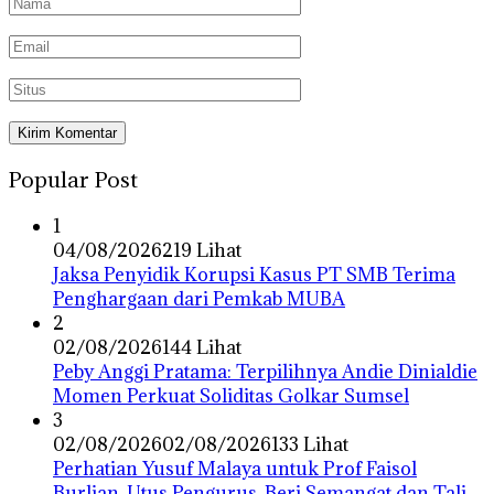
Popular Post
1
04/08/2026
219 Lihat
Jaksa Penyidik Korupsi Kasus PT SMB Terima
Penghargaan dari Pemkab MUBA
2
02/08/2026
144 Lihat
Peby Anggi Pratama: Terpilihnya Andie Dinialdie
Momen Perkuat Soliditas Golkar Sumsel
3
02/08/2026
02/08/2026
133 Lihat
Perhatian Yusuf Malaya untuk Prof Faisol
Burlian, Utus Pengurus, Beri Semangat dan Tali