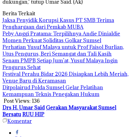
dukungan,” tutup Umar Said. (Ak)
Berita Terkait
Jaksa Penyidik Korupsi Kasus PT SMB Terima
Penghargaan dari Pemkab MUBA
Peby Anggi Pratama: Terpilihnya Andie Dinialdie
Momen Perkuat Soliditas Golkar Sumsel
Perhatian Yusuf Malaya untuk Prof Faisol Burlian,
Utus Pengurus, Beri Semangat dan Tali Kasih
Senam PMPB Setiap Jum’at, Yusuf Malaya Ingin
Pengurus Sehat
Festival Perahu Bidar 2026 Disiapkan Lebih Meriah,
Venue Baru di Keramasan
Ditpolairud Polda Sumsel Gelar Pelatihan
Kemampuan Teknis Penegakan Hukum
Post Views:
136
Drs H. Umar Said
Gerakan Masyarakat Sumsel
Bersatu
RUU HIP
Komentar