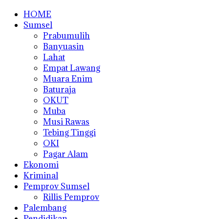
HOME
Sumsel
Prabumulih
Banyuasin
Lahat
Empat Lawang
Muara Enim
Baturaja
OKUT
Muba
Musi Rawas
Tebing Tinggi
OKI
Pagar Alam
Ekonomi
Kriminal
Pemprov Sumsel
Rillis Pemprov
Palembang
Pendidikan