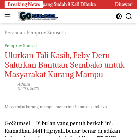
Langsung
kalan Sandar Upang Sudah 8 Kali Dibuka
Breaking News
Ditawari Kerja 
ke
konten
Beranda
Pemprov Sumsel
Pemprov Sumsel
Ulurkan Tali Kasih, Feby Deru
Salurkan Bantuan Sembako untuk
Masyarakat Kurang Mampu
Admin
01/05/2020
Masyarakat kurang mampu, menerima bantuan sembako
GoSumsel –
Di bulan yang penuh berkah ini,
Ramadhan 1441 Hijriyah, benar-benar dijadikan